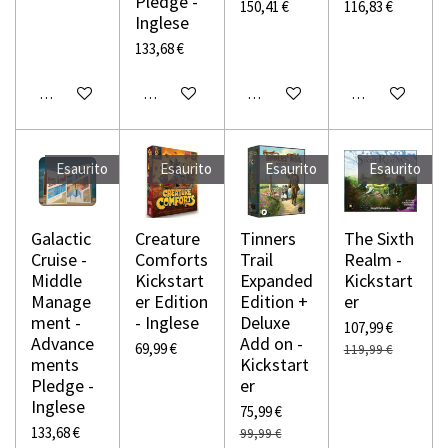
Pledge -
150,41 €
116,83 €
Inglese
133,68 €
Avvisami quando disponibile
Avvisami quando disponibile
Avvisami quando disponibile
Avvisami quando
Esaurito
Esaurito
Esaurito
Esaurito
Galactic
Creature
Tinners
The Sixth
Cruise -
Comforts
Trail
Realm -
Middle
Kickstart
Expanded
Kickstart
Manage
er Edition
Edition +
er
ment -
- Inglese
Deluxe
107,99 €
Advance
Add on -
69,99 €
119,99 €
ments
Kickstart
Pledge -
er
Inglese
75,99 €
133,68 €
99,99 €