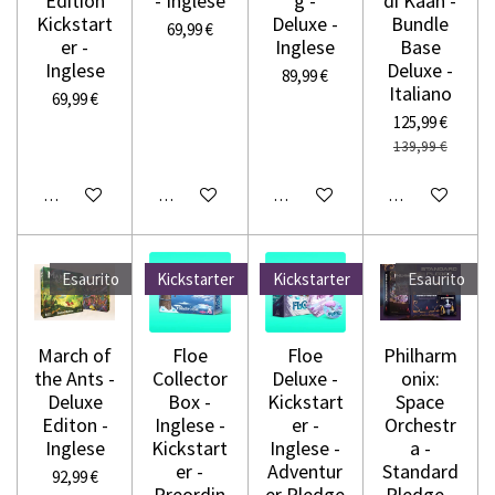
Edition
- Inglese
g -
di Kaan -
Kickstart
Deluxe -
Bundle
69,99 €
er -
Inglese
Base
Inglese
Deluxe -
89,99 €
Italiano
69,99 €
125,99 €
139,99 €
Avvisami quando disponibile
Avvisami quando disponibile
Avvisami quando disponibile
Avvisami quando
Esaurito
Kickstarter
Kickstarter
Esaurito
March of
Floe
Floe
Philharm
the Ants -
Collector
Deluxe -
onix:
Deluxe
Box -
Kickstart
Space
Editon -
Inglese -
er -
Orchestr
Inglese
Kickstart
Inglese -
a -
er -
Adventur
Standard
92,99 €
Preordin
er Pledge
Pledge -