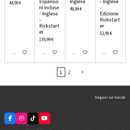
Espansio
Inglese
- Inglese
44,90 €
ni incluse
-
49,99 €
- Inglese
Edizione
-
Kickstart
Kickstart
er
er
52,90 €
139,99 €
Avvisami quando disponibile
Avvisami quando disponibile
Avvisami quando disponibile
Avvisami quando
1
2
Seguici sui Social:
F
I
T
Y
a
n
i
o