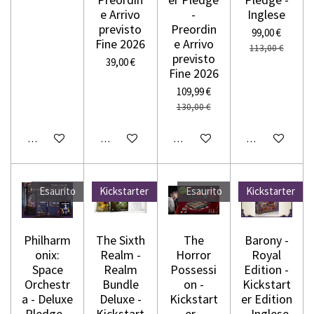
e Arrivo
-
Inglese
previsto
Preordin
99,00 €
Fine 2026
e Arrivo
113,00 €
previsto
39,00 €
Fine 2026
109,99 €
130,00 €
Avvisami quando disponibile
Aggiungi al carrello
Aggiungi al carrello
Avvisami quando
Esaurito
Kickstarter
Esaurito
Kickstarter
Philharm
The Sixth
The
Barony -
onix:
Realm -
Horror
Royal
Space
Realm
Possessi
Edition -
Orchestr
Bundle
on -
Kickstart
a - Deluxe
Deluxe -
Kickstart
er Edition
Pledge -
Kickstart
er -
- Inglese