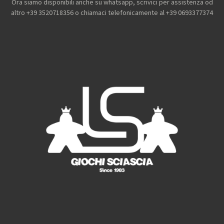
c
s
k
u
Ora siamo disponibili anche su whatsapp, scrivici per assistenza od
e
t
T
T
altro +39 3520718356 o chiamaci telefonicamente al +39 0693377374
b
a
o
u
o
g
k
b
o
r
e
k
a
m