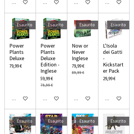
Avvisami quando disponibile
Avvisami quando disponibile
Avvisami quando disponibile
Avvisami quando
Esaurito
Esaurito
Esaurito
Esaurito
Power
Power
Now or
L'Isola
Plants
Plants
Never
dei Gatti
Deluxe
Deluxe
Inglese
-
Edition -
Kickstart
79,99 €
79,99 €
Inglese
er Pack
89,99 €
59,99 €
29,99 €
79,99 €
Avvisami quando disponibile
Avvisami quando disponibile
Avvisami quando disponibile
Avvisami quando
Esaurito
Esaurito
Esaurito
Esaurito