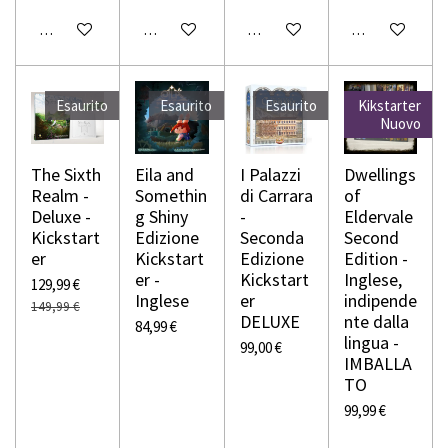
Avvisami quando disponibile
Avvisami quando disponibile
Avvisami quando disponibile
Avvisami quando
Esaurito
Esaurito
Esaurito
Kikstarter
Nuovo
The Sixth
Eila and
I Palazzi
Dwellings
Realm -
Somethin
di Carrara
of
Deluxe -
g Shiny
-
Eldervale
Kickstart
Edizione
Seconda
Second
er
Kickstart
Edizione
Edition -
er -
Kickstart
Inglese,
129,99 €
Inglese
er
indipende
149,99 €
DELUXE
nte dalla
84,99 €
lingua -
99,00 €
IMBALLA
TO
99,99 €