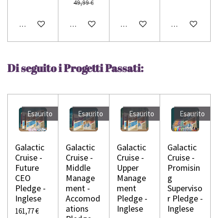
49,99 €
Avvisami quando disponibile
Avvisami quando disponibile
Aggiungi al carrello
Avvisami quando
Di seguito i Progetti Passati:
Esaurito
Esaurito
Esaurito
Esaurito
Galactic
Galactic
Galactic
Galactic
Cruise -
Cruise -
Cruise -
Cruise -
Future
Middle
Upper
Promisin
CEO
Manage
Manage
g
Pledge -
ment -
ment
Superviso
Inglese
Accomod
Pledge -
r Pledge -
ations
Inglese
Inglese
161,77 €