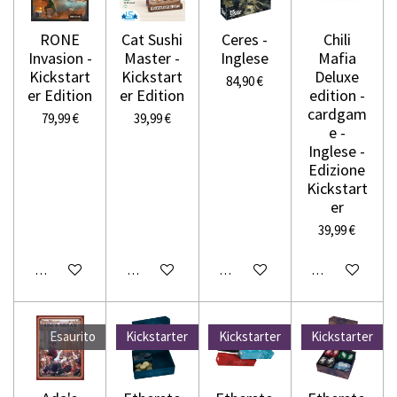
RONE
Cat Sushi
Ceres -
Chili
Invasion -
Master -
Inglese
Mafia
Kickstart
Kickstart
Deluxe
84,90 €
er Edition
er Edition
edition -
cardgam
79,99 €
39,99 €
e -
Inglese -
Edizione
Kickstart
er
39,99 €
Avvisami quando disponibile
Aggiungi al carrello
Avvisami quando disponibile
Avvisami quando
Esaurito
Kickstarter
Kickstarter
Kickstarter