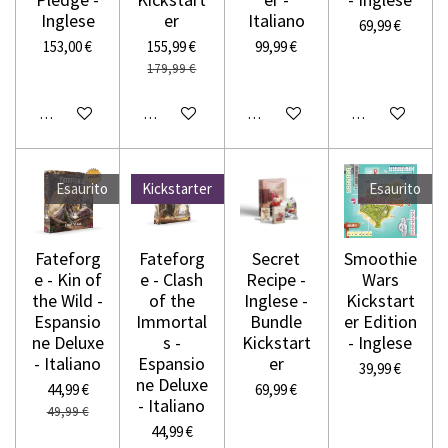
Inglese
er
Italiano
69,99 €
153,00 €
155,99 €
99,99 €
179,99 €
Avvisami quando disponibile
Avvisami quando disponibile
Avvisami quando disponibile
Avvisami quando
Esaurito
Kickstarter
Esaurito
Fateforg
Fateforg
Secret
Smoothie
e - Kin of
e - Clash
Recipe -
Wars
the Wild -
of the
Inglese -
Kickstart
Espansio
Immortal
Bundle
er Edition
ne Deluxe
s -
Kickstart
- Inglese
- Italiano
Espansio
er
39,99 €
ne Deluxe
44,99 €
69,99 €
- Italiano
49,99 €
44,99 €