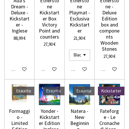
Ada's
Ethersto
Ethersto
Ethersto
Dream -
ne
ne
ne -
Deluxe -
Kickstart
Playmat -
Deluxe
Kickstart
er Box
Esclusiva
Edition
er -
Victory
Kickstart
box and
Inglese
Point and
er
compone
counters
nts
88,99 €
21,90 €
Wooden
27,90 €
Stones
27,90 €
Avvisami quando disponibile
Aggiungi al carrello
Aggiungi al carrello
Aggiungi al carr
Esaurito
Esaurito
Esaurito
Kickstarter
Formaggi
Yonder -
Natera -
Fateforg
o -
Kickstart
New
e - Le
Limited
er Edition
Beginnin
Cronache