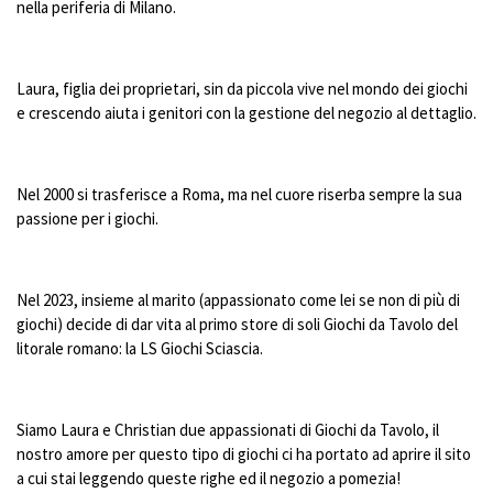
nella
periferia di
M
ilano
.
L
aura
,
figlia
dei proprietari
,
sin da piccola
vive nel mondo dei giochi
e crescendo
aiuta i genitori con la gestione del negozio al dettag
lio
.
Nel
2000 si trasferisce a
R
oma, ma nel cuore
riserba sempre la sua
passione per i giochi.
Nel 2023, insieme al marito (appassionato come lei se non di più di
giochi) decide di dar vita
al p
rimo
store
di
s
oli Giochi
da Tavolo
del
l
itorale romano
:
la
LS Giochi Sciascia
.
Siamo Laura e Christian due appassionati di Giochi da Tavolo, il
nostro amore per
questo tipo di
gioc
hi
ci ha portato ad aprire il sito
a cui stai leggendo queste righe ed il negozio a pomezia!