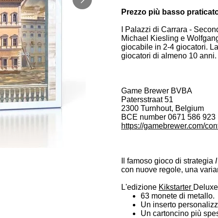
Prezzo più basso praticato 
I Palazzi di Carrara - Seco
Michael Kiesling e Wolfgang 
giocabile in 2-4 giocatori. L
giocatori di almeno 10 anni.
Game Brewer BVBA
Patersstraat 51
2300 Turnhout, Belgium
BCE number 0671 586 923
https://gamebrewer.com/cont
Il famoso gioco di strategia
con nuove regole, una varia
L'edizione
Kikstarter
Deluxe 
63 monete di metallo.
Un inserto personalizz
Un cartoncino più spes