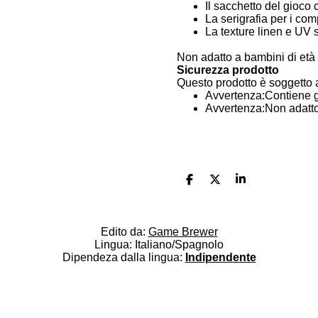
Il sacchetto del gioco c
La serigrafia per i com
La texture linen e UV s
Non adatto a bambini di età 
Sicurezza prodotto
Questo prodotto è soggetto a
Avvertenza:Contiene g
Avvertenza:Non adatto 
C
C
C
o
o
o
n
n
n
d
d
d
i
i
i
Edito da:
Game Brewer
v
v
v
Lingua: Italiano/Spagnolo
i
i
i
Dipendeza dalla lingua:
Indipendente
d
d
d
Seguici sui Social:
i
i
i