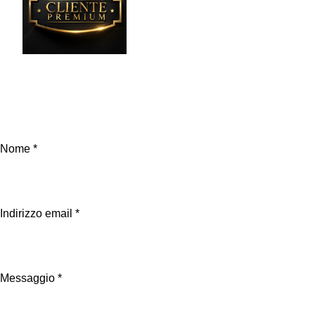
Se hai dubbi contattaci, oppure
compila il Form
Nome *
Indirizzo email *
Messaggio *