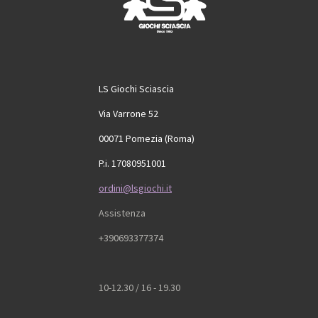
LS Giochi Sciascia
Via Varrone 52
00071 Pomezia (Roma)
P.i. 17080951001
ordini@lsgiochi.it
Assistenza
+390693377374
10-12.30 / 16 - 19.30