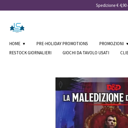
Spedizione € 4,90 e
Vai
al
contenuto
principale
HOME
PRE-HOLIDAY PROMOTIONS
PROMOZIONI
RESTOCK GIORNALIERI
GIOCHI DA TAVOLO USATI
CLI