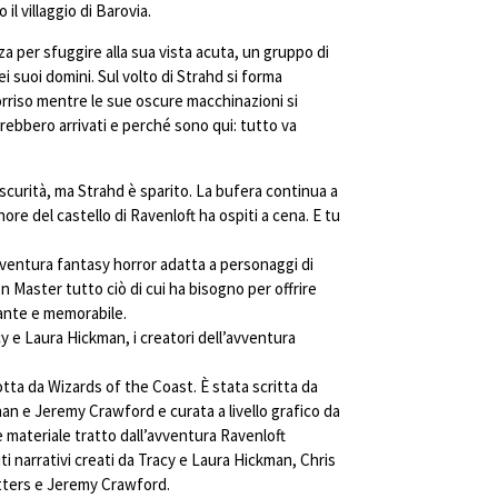
il villaggio di Barovia.
 per sfuggire alla sua vista acuta, un gruppo di
i suoi domini. Sul volto di Strahd si forma
orriso mentre le sue oscure macchinazioni si
ebbero arrivati e perché sono qui: tutto va
curità, ma Strahd è sparito. La bufera continua a
gnore del castello di Ravenloft ha ospiti a cena. E tu
vventura fantasy horror adatta a personaggi di
on Master tutto ciò di cui ha bisogno per offrire
ante e memorabile.
cy e Laura Hickman, i creatori dell’avventura
tta da Wizards of the Coast. È stata scritta da
han e Jeremy Crawford e curata a livello grafico da
 materiale tratto dall’avventura Ravenloft
i narrativi creati da Tracy e Laura Hickman, Chris
tters e Jeremy Crawford.