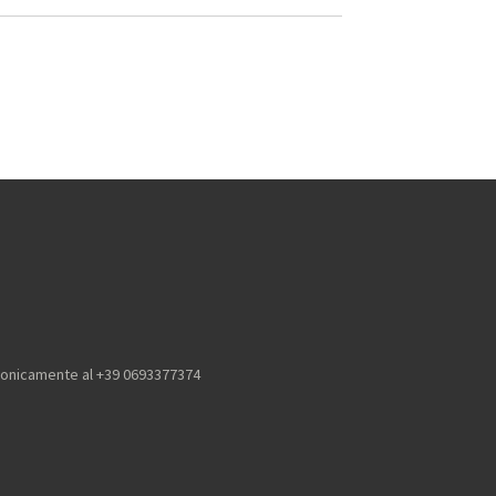
efonicamente al +39 0693377374