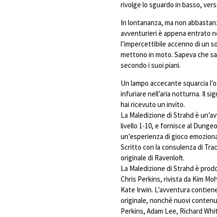
rivolge lo sguardo in basso, verso 
In lontananza, ma non abbastanza
avventurieri è appena entrato ne
l’impercettibile accenno di un s
mettono in moto. Sapeva che sar
secondo i suoi piani.
Un lampo accecante squarcia l’os
infuriare nell’aria notturna. Il si
hai ricevuto un invito.
La Maledizione di Strahd è un’a
livello 1-10, e fornisce al Dunge
un’esperienza di gioco emozion
Scritto con la consulenza di Tra
originale di Ravenloft.
La Maledizione di Strahd è prodo
Chris Perkins, rivista da Kim Mo
Kate Irwin. L’avventura contiene
originale, nonché nuovi contenut
Perkins, Adam Lee, Richard Whi