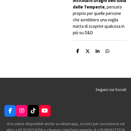
intitolato
Draghi dell'Isola
delle Tempeste
, pensato
proprio per quelle persone
che avrebbero una voglia
matta di scoprire qualcosa in
più su D&D
C
C
C
C
o
o
o
o
n
n
n
n
d
d
d
d
i
i
i
i
v
v
v
v
i
i
i
i
d
d
d
d
i
i
i
i
Seguici sui Social:
F
I
T
Y
a
n
i
o
c
s
k
u
Ora siamo disponibili anche su whatsapp, scrivici per assistenza od
e
t
T
T
altro +39 3520718356 o chiamaci telefonicamente al +39 0693377374