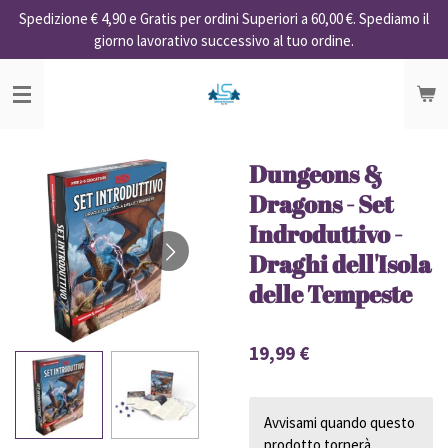
Spedizione € 4,90 e Gratis per ordini Superiori a 60,00 €. Spediamo il
Vai
giorno lavorativo successivo al tuo ordine.
al
contenuto
principale
Dungeons &
Dragons - Set
Indroduttivo -
Draghi dell'Isola
delle Tempeste
19,99 €
Avvisami quando questo
prodotto tornerà