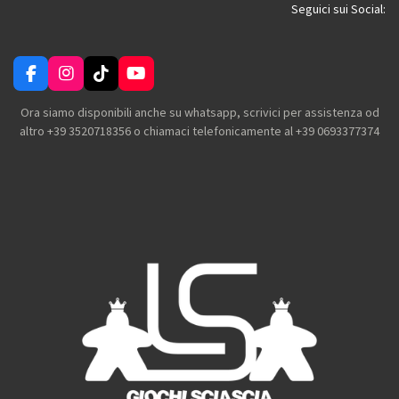
i
i
i
i
Seguici sui Social:
F
I
T
Y
a
n
i
o
c
s
k
u
Ora siamo disponibili anche su whatsapp, scrivici per assistenza od
e
t
T
T
altro +39 3520718356 o chiamaci telefonicamente al +39 0693377374
b
a
o
u
o
g
k
b
o
r
e
k
a
m