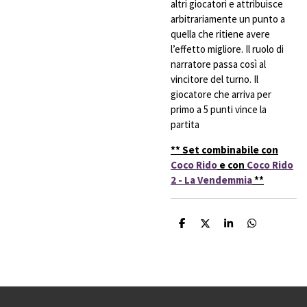
altri giocatori e attribuisce
arbitrariamente un punto a
quella che ritiene avere
l’effetto migliore. Il ruolo di
narratore passa così al
vincitore del turno. Il
giocatore che arriva per
primo a 5 punti vince la
partita
** Set combinabile con
Coco Rido
e con
Coco Rido
2 - La Vendemmia
**
C
C
C
C
o
o
o
o
n
n
n
n
d
d
d
d
i
i
i
i
v
v
v
v
i
i
i
i
d
d
d
d