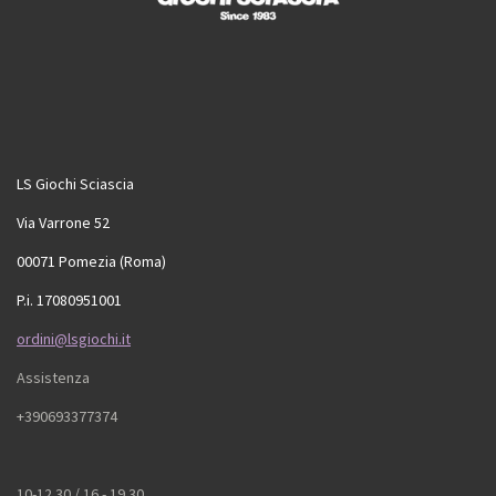
LS Giochi Sciascia
Via Varrone 52
00071 Pomezia (Roma)
P.i. 17080951001
ordini@lsgiochi.it
Assistenza
+390693377374
10-12.30 / 16 - 19.30