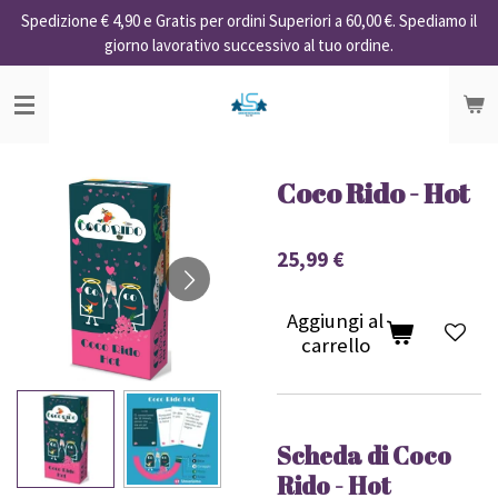
Spedizione € 4,90 e Gratis per ordini Superiori a 60,00 €. Spediamo il
Vai
giorno lavorativo successivo al tuo ordine.
al
contenuto
principale
Coco Rido - Hot
25,99 €
Aggiungi al
carrello
Scheda di Coco
Rido - Hot