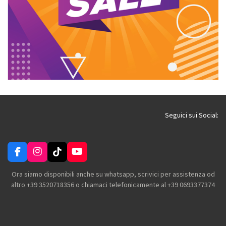
Seguici sui Social:
F
I
T
Y
a
n
i
o
c
s
k
u
Ora siamo disponibili anche su whatsapp, scrivici per assistenza od
e
t
T
T
altro +39 3520718356 o chiamaci telefonicamente al +39 0693377374
b
a
o
u
o
g
k
b
o
r
e
k
a