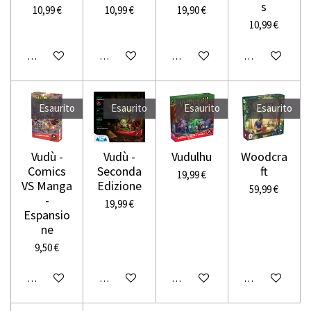
s
10,99 €
10,99 €
19,90 €
10,99 €
Avvisami quando disponibile
Aggiungi al carrello
Avvisami quando disponibile
Aggiungi al carr
Esaurito
Esaurito
Esaurito
Esaurito
Vudù -
Vudù -
Vudulhu
Woodcra
Comics
Seconda
ft
19,99 €
VS Manga
Edizione
59,99 €
-
19,99 €
Espansio
ne
9,50 €
Avvisami quando disponibile
Avvisami quando disponibile
Avvisami quando disponibile
Avvisami quando