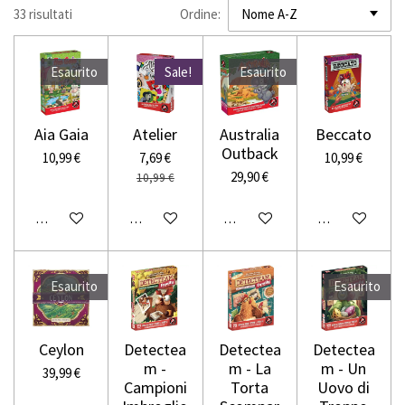
33 risultati
Ordine:
Esaurito
Sale!
Esaurito
Aia Gaia
Atelier
Australia
Beccato
Outback
10,99 €
7,69 €
10,99 €
29,90 €
10,99 €
Avvisami quando disponibile
Aggiungi al carrello
Avvisami quando disponibile
Aggiungi al carr
Esaurito
Esaurito
Ceylon
Detectea
Detectea
Detectea
m -
m - La
m - Un
39,99 €
Campioni
Torta
Uovo di