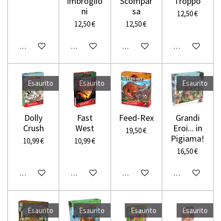
Imbroglio
Scompar
Troppo
ni
sa
12,50 €
12,50 €
12,50 €
Avvisami quando disponibile
Aggiungi al carrello
Aggiungi al carrello
Avvisami quando
Esaurito
Esaurito
Esaurito
Dolly
Fast
Feed-Rex
Grandi
Crush
West
Eroi... in
19,50 €
Pigiama!
10,99 €
10,99 €
16,50 €
Avvisami quando disponibile
Avvisami quando disponibile
Aggiungi al carrello
Avvisami quando
Esaurito
Esaurito
Esaurito
Esaurito