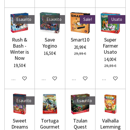
Esaurito
Esaurito
Sale!
Usato
Rush &
Save
Smart10
Super
Bash -
Yogino
Farmer
20,99 €
Winter is
Usato
16,50 €
29,99 €
Now
14,00 €
19,50 €
29,99 €
Avvisami quando disponibile
Avvisami quando disponibile
Aggiungi al carrello
Avvisami quando
Esaurito
Esaurito
Sweet
Tortuga
Tzulan
Valhalla
Dreams
Gourmet
Quest
Lemming