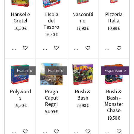
Hansel e
L'Isola
NasconDi
Pizzeria
Gretel
del
no
Italia
Tesoro
16,50 €
17,90 €
10,99 €
16,50 €
Avvisami quando disponibile
Avvisami quando disponibile
Avvisami quando disponibile
Avvisami quando
Esaurito
Esaurito
Espansione
Polyword
Praga
Rush &
Rush &
s
Caput
Bash
Bash -
Regni
Monster
19,50 €
29,90 €
Chase
54,99 €
19,50 €
Avvisami quando disponibile
Avvisami quando disponibile
Aggiungi al carrello
Avvisami quando