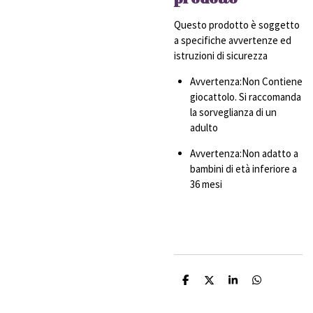
Questo prodotto è soggetto
a specifiche avvertenze ed
istruzioni di sicurezza
Avvertenza:Non Contiene
giocattolo. Si raccomanda
la sorveglianza di un
adulto
Avvertenza:Non adatto a
bambini di età inferiore a
36 mesi
C
C
C
C
o
o
o
o
n
n
n
n