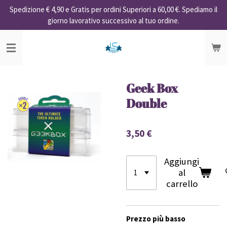
Spedizione € 4,90 e Gratis per ordini Superiori a 60,00 €. Spediamo il
Vai
giorno lavorativo successivo al tuo ordine.
al
contenuto
principale
Geek Box
Double
3,50 €
Aggiungi
al
carrello
Prezzo più basso