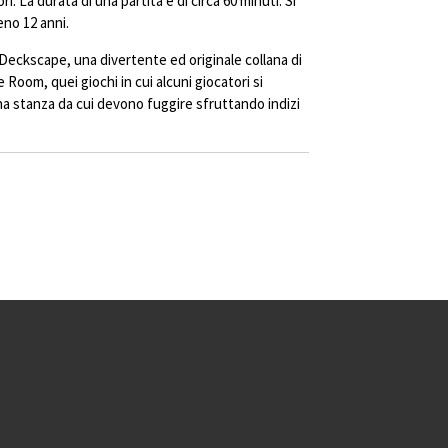
ori. La durata di una partita è di circa 60 minuti. Si
eno 12 anni.
a Deckscape, una divertente ed originale collana di
pe Room, quei giochi in cui alcuni giocatori si
una stanza da cui devono fuggire sfruttando indizi