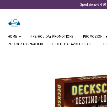
Spedizione € 4,90 e
Vai
al
contenuto
principale
HOME
PRE-HOLIDAY PROMOTIONS
PROMOZIONI
RESTOCK GIORNALIERI
GIOCHI DA TAVOLO USATI
CLI