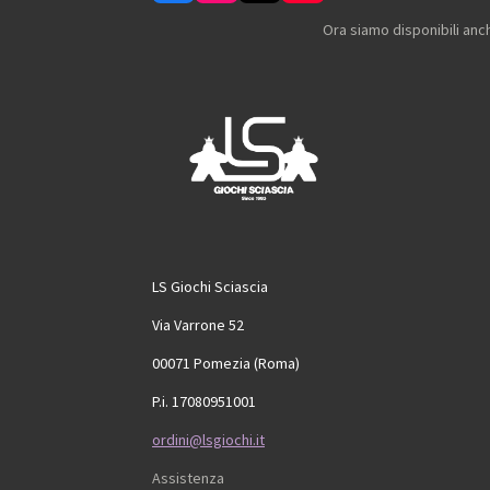
a
n
i
o
c
s
k
u
Ora siamo disponibili anc
e
t
T
T
b
a
o
u
o
g
k
b
o
r
e
k
a
m
LS Giochi Sciascia
Via Varrone 52
00071 Pomezia (Roma)
P.i. 17080951001
ordini@lsgiochi.it
Assistenza