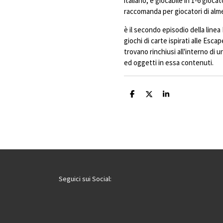
italiano, è giocabile in 1-6 giocat
raccomanda per giocatori di alm
è il secondo episodio della line
giochi di carte ispirati alle Esca
trovano rinchiusi all'interno di 
ed oggetti in essa contenuti.
C
C
C
o
o
o
n
n
n
d
d
d
i
i
i
v
v
v
i
i
i
d
d
d
i
i
i
Seguici sui Social: