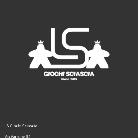
k
a
m
LS Giochi Sciascia
Via Varrone 52