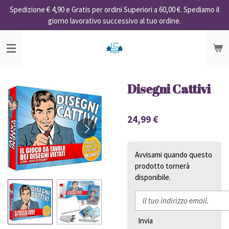
Spedizione € 4,90 e Gratis per ordini Superiori a 60,00 €. Spediamo il
Vai
giorno lavorativo successivo al tuo ordine.
al
contenuto
principale
Disegni Cattivi
24,99 €
Avvisami quando questo
prodotto tornerà
disponibile.
Invia