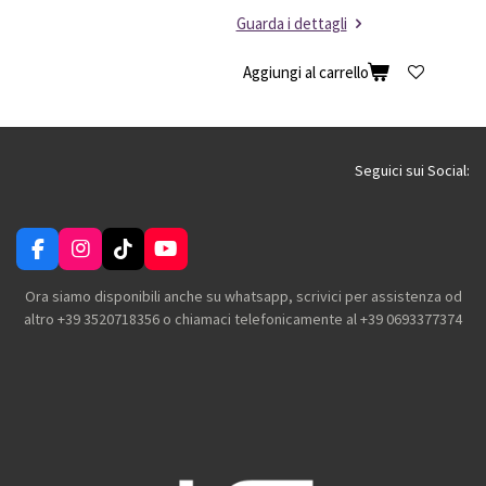
Guarda i dettagli
Aggiungi al carrello
Seguici sui Social:
F
I
T
Y
a
n
i
o
c
s
k
u
Ora siamo disponibili anche su whatsapp, scrivici per assistenza od
e
t
T
T
altro +39 3520718356 o chiamaci telefonicamente al +39 0693377374
b
a
o
u
o
g
k
b
o
r
e
k
a
m