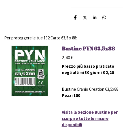
C
C
C
C
o
o
o
o
n
n
n
n
d
d
d
d
i
i
i
i
Per proteggere le tue 132 Carte 63,5 x 88:
v
v
v
v
i
i
i
i
Bustine PYN 63,5x88
d
d
d
d
i
i
i
i
2,40 €
Prezzo più basso praticato
negli ultimi 30 giorni € 2,20
Bustine Cranio Creation 63,5x88
Pezzi 100
Visita la Sezione Bustine per
scorpire tutte le misure
disponibili