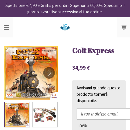
Spedizione € 4,90 e Gratis per ordini Superiori a 60,00 €. Spediamo il
Vai
giorno lavorativo successivo al tuo ordine.
al
contenuto
principale
Colt Express
34,99 €
Avvisami quando questo
prodotto tornerà
disponibile.
Invia