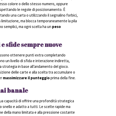
esso colore o dello stesso numero, oppure
ispettando le regole di posizionamento. È
ando una carta o utilizzando il segnalino forbici,
 limitazione, ma blocca temporaneamente la pila
no semplici, ma ogni scelta ha un
peso
i e sfide sempre nuove
 possono ottenere punti extra completando
 un livello di sfida e interazione indiretta,
a strategia in base all’andamento del gioco.
sizione delle carte e alla scelta tra accumulare o
er
massimizzare il punteggio
prima della fine.
mai banale
ua capacità di offrire una profondità strategica
nello e adatto a tutti. Le scelte rapide ma
ne della mano limitata e alla pressione costante