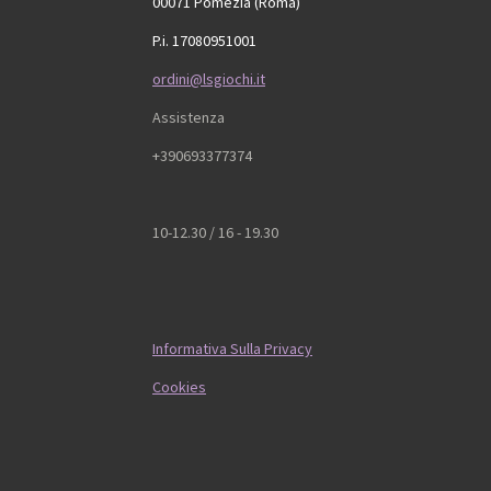
00071 Pomezia (Roma)
P.i. 17080951001
ordini@lsgiochi.it
Assistenza
+390693377374
10-12.30 / 16 - 19.30
Informativa Sulla Privacy
Cookies