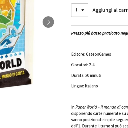
Aggiungi al carr
Prezzo più basso praticato negl
Editore: GateonGames
Giocatori: 2-4
Durata: 20 minuti
Lingua: Italiano
In
Paper World – Il mondo di car
disponendo carte numerate su
vanno posizionate in pile segu
dall’1. Durante il turno si può s