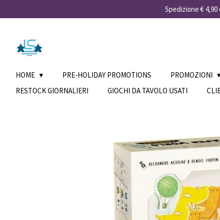
Spedizione € 4,90 e
Vai
al
contenuto
principale
HOME
PRE-HOLIDAY PROMOTIONS
PROMOZIONI
RESTOCK GIORNALIERI
GIOCHI DA TAVOLO USATI
CLI