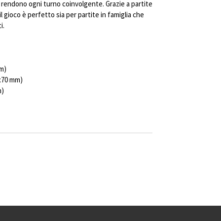
ta, rendono ogni turno coinvolgente. Grazie a partite
l gioco è perfetto sia per partite in famiglia che
i.
m)
0x70 mm)
m)