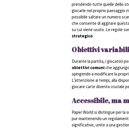
prendendo tutte quelle dello st
giocarle nel proprio paesaggio r
possibile saltare un numero scart
che consente di aggirare questa
su cui viene usato. Le regole so
strategico
.
Obiettivi variabil
Durante la partita, i giocatori
obiettivi comuni
che aggiungono
spingendo a modificare la propri
L’attenzione ai tempi, alla dispo
giocare carte diventa cruciale p
Accessibile, ma 
Paper World si distingue per la s
pur mantenendo un regolamento s
significative, unite a una gestio