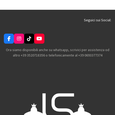
Seguici sui Social:
F
I
T
Y
a
n
i
o
c
s
k
u
Ora siamo disponibili anche su whatsapp, scrivici per assistenza od
e
t
T
T
altro +39 3520718356 o telefonicamente al +39 0693377374
b
a
o
u
o
g
k
b
o
r
e
k
a
m