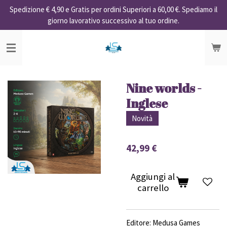
Spedizione € 4,90 e Gratis per ordini Superiori a 60,00 €. Spediamo il
Vai
giorno lavorativo successivo al tuo ordine.
al
contenuto
principale
Nine worlds -
Inglese
Novità
42,99 €
Aggiungi al
carrello
Editore: Medusa Games