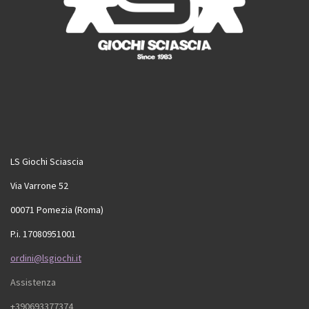
LS Giochi Sciascia
Via Varrone 52
00071 Pomezia (Roma)
P.i. 17080951001
ordini@lsgiochi.it
Assistenza
+390693377374