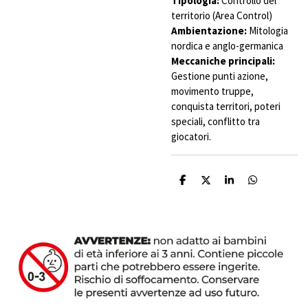
Tipologia:
Controllo del
territorio (Area Control)
Ambientazione:
Mitologia
nordica e anglo-germanica
Meccaniche principali:
Gestione punti azione,
movimento truppe,
conquista territori, poteri
speciali, conflitto tra
giocatori.
C
C
C
C
o
o
o
o
n
n
n
n
d
d
d
d
i
i
i
i
v
v
v
v
i
i
i
i
d
d
d
d
i
i
i
i