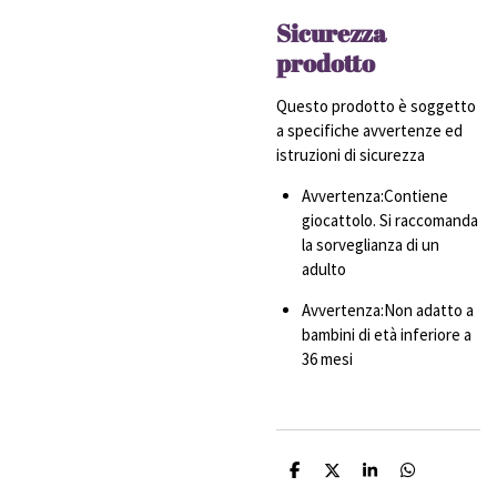
Sicurezza
prodotto
Questo prodotto è soggetto
a specifiche avvertenze ed
istruzioni di sicurezza
Avvertenza:Contiene
giocattolo. Si raccomanda
la sorveglianza di un
adulto
Avvertenza:Non adatto a
bambini di età inferiore a
36 mesi
C
C
C
C
o
o
o
o