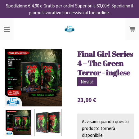
Spedizione € 4,90 e Gratis per ordini Superiori a 60,00 €. Spediamo il
Vai
giorno lavorativo successivo al tuo ordine.
al
contenuto
principale
Final Girl Series
4 – The Green
Terror - inglese
Novità
23,99 €
Avvisami quando questo
prodotto tornerà
disponibile.