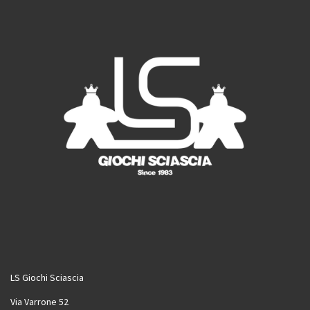
k
a
m
LS Giochi Sciascia
Via Varrone 52