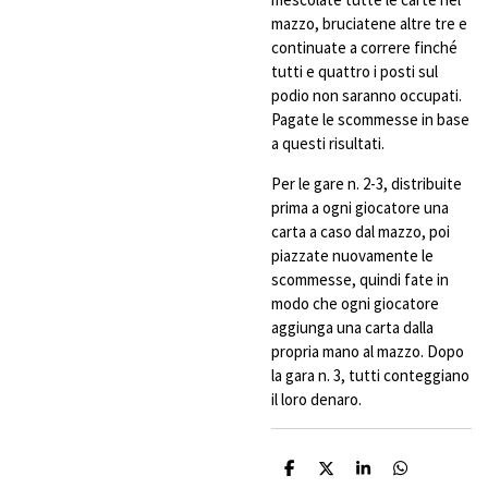
mazzo, bruciatene altre tre e
continuate a correre finché
tutti e quattro i posti sul
podio non saranno occupati.
Pagate le scommesse in base
a questi risultati.
Per le gare n. 2-3, distribuite
prima a ogni giocatore una
carta a caso dal mazzo, poi
piazzate nuovamente le
scommesse, quindi fate in
modo che ogni giocatore
aggiunga una carta dalla
propria mano al mazzo. Dopo
la gara n. 3, tutti conteggiano
il loro denaro.
C
C
C
C