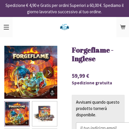
Spedizione € 4,90 e Gratis per ordini Superiori a 60,00 €. Spediamo il
Vai
giorno lavorativo successivo al tuo ordine.
al
contenuto
principale
Forgeflame -
Inglese
59,99 €
Spedizione gratuita
Avvisami quando questo
prodotto tornerà
disponibile.