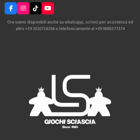
F
I
T
Y
a
n
i
o
c
s
k
u
Ora siamo disponibili anche su whatsapp, scrivici per assistenza od
e
t
T
T
altro +39 3520718356 o telefonicamente al +39 0693377374
b
a
o
u
o
g
k
b
o
r
e
k
a
m