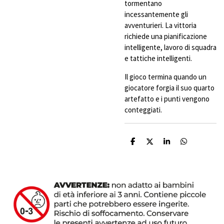
tormentano
incessantemente gli
avventurieri. La vittoria
richiede una pianificazione
intelligente, lavoro di squadra
e tattiche intelligenti.
Il gioco termina quando un
giocatore forgia il suo quarto
artefatto e i punti vengono
conteggiati.
C
C
C
C
o
o
o
o
n
n
n
n
d
d
d
d
i
i
i
i
v
v
v
v
i
i
i
i
d
d
d
d
i
i
i
i