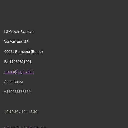
LS Giochi Sciascia
Via Varrone 52
00071 Pomezia (Roma)
P.i. 17080951001
ordini@lsgiochi.it
Assistenza
+390693377374
10-12.30 / 16 - 19.30