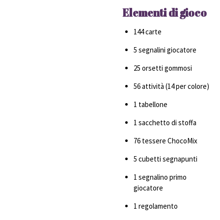
Elementi di gioco
144 carte
5 segnalini giocatore
25 orsetti gommosi
56 attività (14 per colore)
1 tabellone
1 sacchetto di stoffa
76 tessere ChocoMix
5 cubetti segnapunti
1 segnalino primo
giocatore
1 regolamento