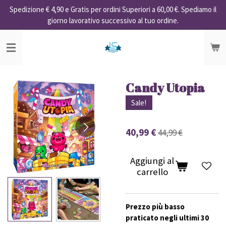
Spedizione € 4,90 e Gratis per ordini Superiori a 60,00 €. Spediamo il
Vai
giorno lavorativo successivo al tuo ordine.
al
contenuto
principale
Candy Utopia
Sale!
40,99 €
44,99 €
Aggiungi al
carrello
Prezzo più basso
praticato negli ultimi 30