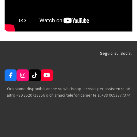
Seguici sui Social:
F
I
T
Y
a
n
i
o
c
s
k
u
Ora siamo disponibili anche su whatsapp, scrivici per assistenza od
e
t
T
T
altro +39 3520718356 o chiamaci telefonicamente al +39 0693377374
b
a
o
u
o
g
k
b
o
r
e
k
a
m