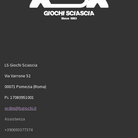
LS Giochi Sciascia
Via Varrone 52
00071 Pomezia (Roma)
P.i. 17080951001
ordini@lsgiochi.it
Assistenza
+390693377374