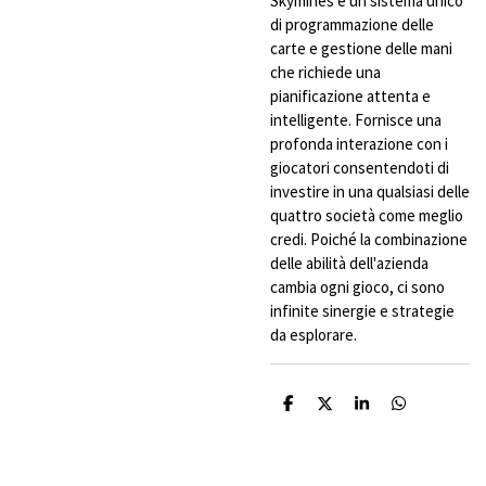
Skymines è un sistema unico
di programmazione delle
carte e gestione delle mani
che richiede una
pianificazione attenta e
intelligente. Fornisce una
profonda interazione con i
giocatori consentendoti di
investire in una qualsiasi delle
quattro società come meglio
credi. Poiché la combinazione
delle abilità dell'azienda
cambia ogni gioco, ci sono
infinite sinergie e strategie
da esplorare.
C
C
C
C
o
o
o
o
n
n
n
n
d
d
d
d
i
i
i
i