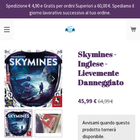
Spedizione € 4,90 e Gratis per ordini Superiori a 60,00 €. Spediamo il
Vai
giorno lavorativo successivo al tuo ordine.
al
contenuto
principale
Skymines -
Inglese -
Lievemente
Danneggiato
45,99 €
64,99 €
Avvisami quando questo
prodotto tornerà
disponibile.