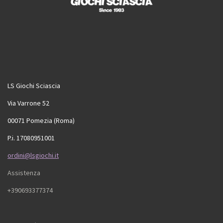
LS Giochi Sciascia
Via Varrone 52
00071 Pomezia (Roma)
P.i. 17080951001
ordini@lsgiochi.it
Assistenza
+390693377374