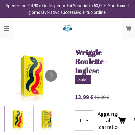
Spedizione € 4,90 e Gratis per ordini Superiori a 60,00 €. Spediamo il
Vai
giorno lavorativo successivo al tuo ordine.
al
contenuto
principale
Wriggle
Roulette -
Inglese
Sale!
13,99 €
19,99 €
Aggiungi
al
carrello