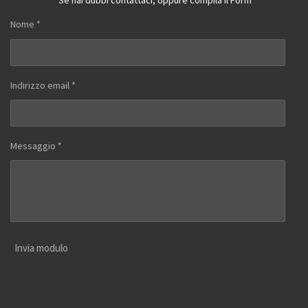
Se hai dubbi contattaci, oppure compila il Form
Nome *
Indirizzo email *
Messaggio *
Invia modulo