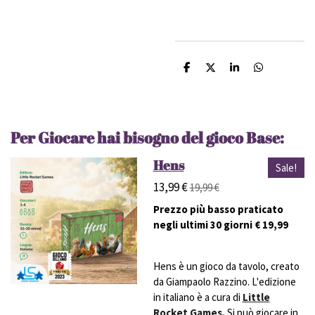
C
C
C
C
o
o
o
o
n
n
n
n
d
d
d
d
i
i
i
i
v
v
v
v
Per Giocare hai bisogno del gioco Base:
i
i
i
i
d
d
d
d
i
i
i
i
Hens
Sale!
13,99 €
19,99 €
Prezzo più basso praticato
negli ultimi 30 giorni € 19,99
Hens è un gioco da tavolo, creato
da Giampaolo Razzino. L'edizione
in italiano è a cura di
Little
Rocket Games.
Si può giocare in