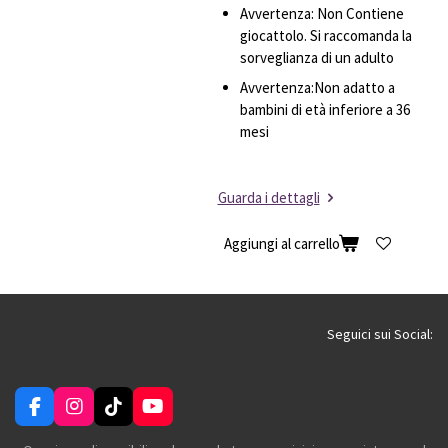
Avvertenza: Non Contiene
giocattolo. Si raccomanda la
sorveglianza di un adulto
Avvertenza:Non adatto a
bambini di età inferiore a 36
mesi
Guarda i dettagli
Aggiungi al carrello
Seguici sui Social:
F
I
T
Y
a
n
i
o