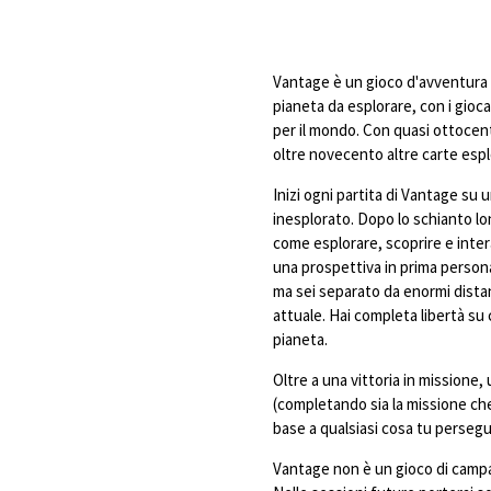
Vantage è un gioco d'avventura 
pianeta da esplorare, con i gioc
per il mondo. Con quasi ottocen
oltre novecento altre carte esplo
Inizi ogni partita di Vantage su 
inesplorato. Dopo lo schianto lo
come esplorare, scoprire e intera
una prospettiva in prima persona
ma sei separato da enormi distan
attuale. Hai completa libertà su 
pianeta.
Oltre a una vittoria in missione, 
(completando sia la missione che 
base a qualsiasi cosa tu persegu
Vantage non è un gioco di campa