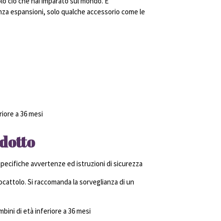
olo ciò che hai imparato sul mondo. È
a espansioni, solo qualche accessorio come le
riore a 36 mesi
dotto
ecifiche avvertenze ed istruzioni di sicurezza
cattolo. Si raccomanda la sorveglianza di un
ini di età inferiore a 36 mesi