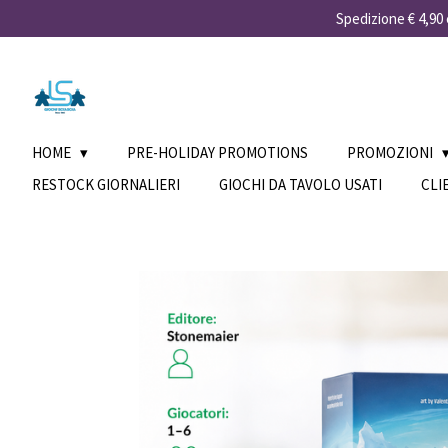
Spedizione € 4,90 e
Vai
al
contenuto
principale
HOME
PRE-HOLIDAY PROMOTIONS
PROMOZIONI
RESTOCK GIORNALIERI
GIOCHI DA TAVOLO USATI
CLI