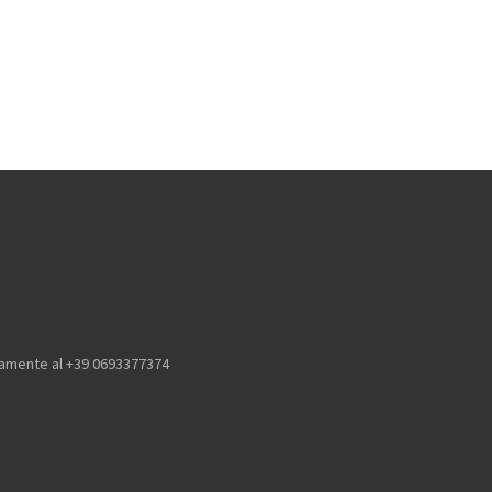
icamente al +39 0693377374