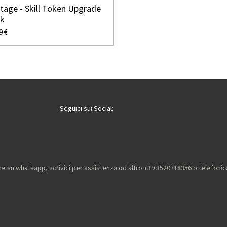
tage - Skill Token Upgrade
ck
9 €
Seguici sui Social:
he su whatsapp, scrivici per assistenza od altro +39 3520718356 o telefon