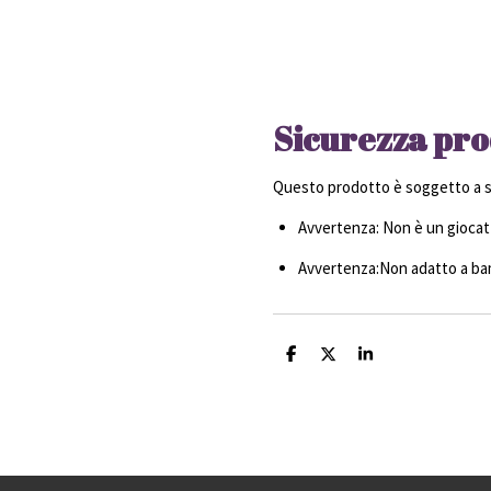
Sicurezza pro
Questo prodotto è soggetto a sp
Avvertenza: Non è un giocatt
Avvertenza:Non adatto a bamb
C
C
C
o
o
o
n
n
n
d
d
d
i
i
i
v
v
v
i
i
i
d
d
d