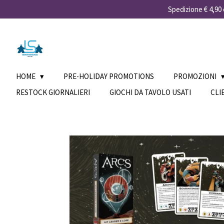
Spedizione € 4,90 e
Vai
al
contenuto
principale
HOME
PRE-HOLIDAY PROMOTIONS
PROMOZIONI
RESTOCK GIORNALIERI
GIOCHI DA TAVOLO USATI
CLI