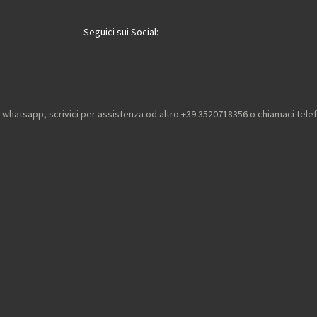
i
i
i
Seguici sui Social:
u whatsapp, scrivici per assistenza od altro +39 3520718356 o chiamaci tel