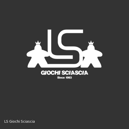
o
r
e
k
a
m
LS Giochi Sciascia