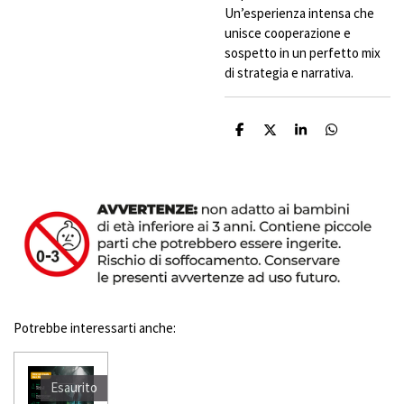
Un’esperienza intensa che
unisce cooperazione e
sospetto in un perfetto mix
di strategia e narrativa.
C
C
C
C
o
o
o
o
n
n
n
n
d
d
d
d
i
i
i
i
v
v
v
v
i
i
i
i
d
d
d
d
i
i
i
i
Potrebbe interessarti anche:
Esaurito