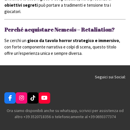
obiettivi segreti
può portare a tradimenti e tensione tra i
giocatori.
Perché acquistare Nemesis – Retaliation?
Se cerchi un
gioco da tavolo horror strategico e immersivo
,
con forte componente narrativa e colpi di scena, questo titolo
offre un’esperienza unica e sempre diversa.
Seguici sui Social:
F
I
T
Y
a
n
i
o
c
s
k
u
Ora siamo disponibili anche su whatsapp, scrivici per assistenza od
e
t
T
T
altro +39 3520718356 o telefonicamente al +39 0693377374
b
a
o
u
o
g
k
b