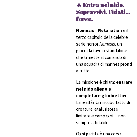
🔥 Entra nel nido.
Sopravvivi. Fidati…
forse.
Nemesis – Retaliation
è il
terzo capitolo della celebre
serie horror
Nemesis
, un
gioco da tavolo standalone
che ti mette al comando di
una squadra di marines pronti
a tutto.
La missione è chiara:
entrare
nel nido alieno e
completare gli obiettivi
.
La realtà? Un incubo fatto di
creature letali, risorse
limitate e compagni… non
sempre affidabili.
Ogni partita è una corsa