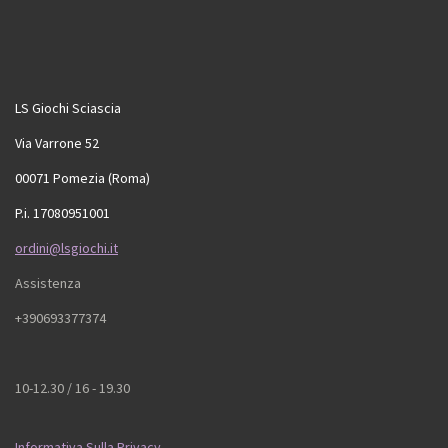
LS Giochi Sciascia
Via Varrone 52
00071 Pomezia (Roma)
P.i. 17080951001
ordini@lsgiochi.it
Assistenza
+390693377374
10-12.30 / 16 - 19.30
Informativa Sulla Privacy