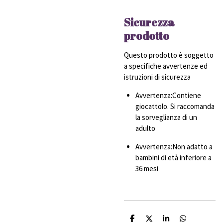
Sicurezza
prodotto
Questo prodotto è soggetto
a specifiche avvertenze ed
istruzioni di sicurezza
Avvertenza:Contiene
giocattolo. Si raccomanda
la sorveglianza di un
adulto
Avvertenza:Non adatto a
bambini di età inferiore a
36 mesi
C
C
C
C