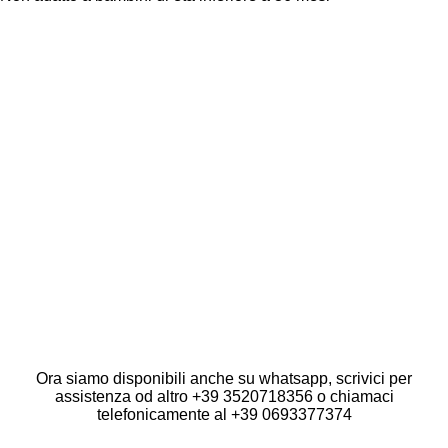
i
i
i
i
d
d
d
d
i
i
i
i
Seguici sui Social:
F
I
T
Y
a
n
i
o
Ora siamo disponibili anche su whatsapp, scrivici per
c
s
k
u
assistenza od altro +39 3520718356 o chiamaci
e
t
T
T
telefonicamente al +39 0693377374
b
a
o
u
o
g
k
b