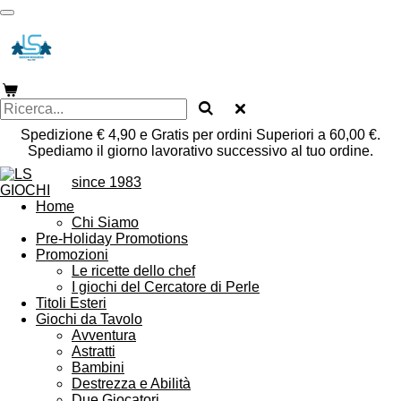
Vai
al
contenuto
principale
Spedizione € 4,90 e Gratis per ordini Superiori a 60,00 €.
Spediamo il giorno lavorativo successivo al tuo ordine.
since 1983
Home
Chi Siamo
Pre-Holiday Promotions
Promozioni
Le ricette dello chef
I giochi del Cercatore di Perle
Titoli Esteri
Giochi da Tavolo
Avventura
Astratti
Bambini
Destrezza e Abilità
Due Giocatori