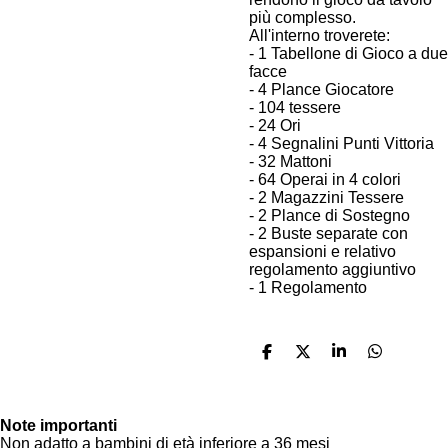
più complesso.
All'interno troverete:
- 1 Tabellone di Gioco a due
facce
- 4 Plance Giocatore
- 104 tessere
- 24 Ori
- 4 Segnalini Punti Vittoria
- 32 Mattoni
- 64 Operai in 4 colori
- 2 Magazzini Tessere
- 2 Plance di Sostegno
- 2 Buste separate con
espansioni e relativo
regolamento aggiuntivo
- 1 Regolamento
C
C
C
C
o
o
o
o
n
n
n
n
d
d
d
d
i
i
i
i
Note importanti
v
v
v
v
Non adatto a bambini di età inferiore a 36 mesi