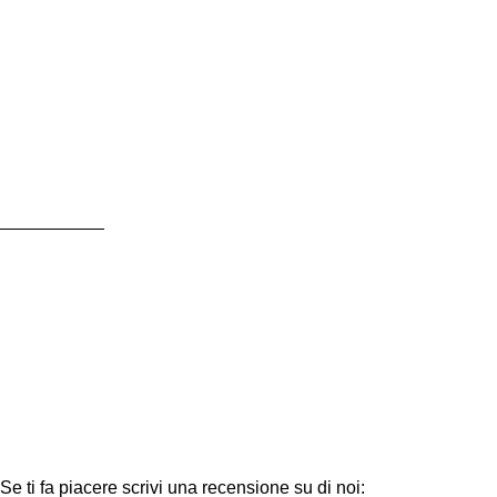
Consegna gratuita per tutti gli ordini superiori a 60,00€
Orari di lavoro:
10-12.30 / 16 - 19.30
Sabato orario Continuato 10-19.30
Lunedi mattina CHIUSO
» Promozioni
» Ultimi Arrivi e Novità
» Programma Clienti Premium
» Flash Sale
» Giochi Usati
» Giochi divisi per Editore
» Orari di apertura
» Condizioni di Vendita
» Informazioni sulla Privacy
» Cookies
Contatti
Se ti fa piacere scrivi una recensione su di noi: