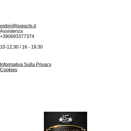
LS Giochi Sciascia
Via Varrone 52
00071 Pomezia (Roma)
P.i. 17080951001
ordini@lsgiochi.it
Assistenza
+390693377374
10-12.30 / 16 - 19.30
Informativa Sulla Privacy
Cookies
Programma fidelizzazione Clienti Premium