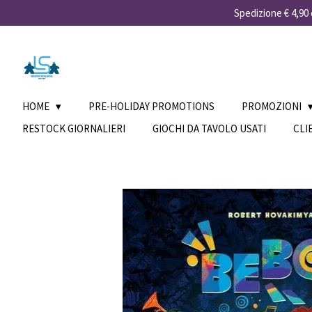
Spedizione € 4,90 e
Vai
al
contenuto
principale
HOME
PRE-HOLIDAY PROMOTIONS
PROMOZIONI
RESTOCK GIORNALIERI
GIOCHI DA TAVOLO USATI
CLI