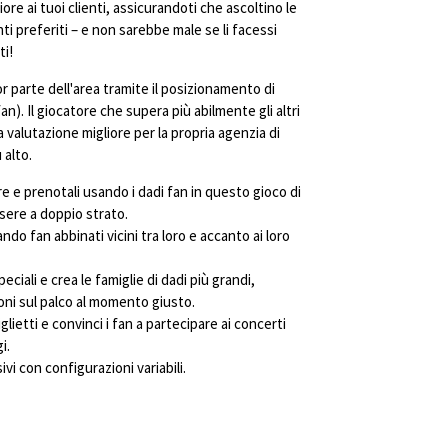
ore ai tuoi clienti, assicurandoti che ascoltino le
i preferiti – e non sarebbe male se li facessi
ti!
r parte dell'area tramite il posizionamento di
fan). Il giocatore che supera più abilmente gli altri
a valutazione migliore per la propria agenzia di
 alto.
e e prenotali usando i dadi fan in questo gioco di
sere a doppio strato.
do fan abbinati vicini tra loro e accanto ai loro
iali e crea le famiglie di dadi più grandi,
oni sul palco al momento giusto.
iglietti e convinci i fan a partecipare ai concerti
i.
vi con configurazioni variabili.