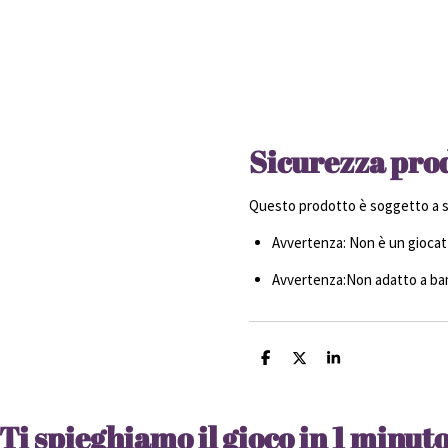
Sicurezza pro
Questo prodotto è soggetto a sp
Avvertenza: Non è un giocatt
Avvertenza:Non adatto a bamb
C
C
C
o
o
o
n
n
n
d
d
d
i
i
i
Ti spieghiamo il gioco in 1 minut
v
v
v