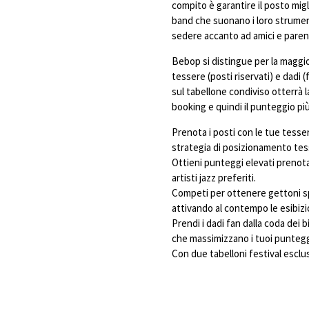
compito è garantire il posto migli
band che suonano i loro strument
sedere accanto ad amici e paren
Bebop si distingue per la maggio
tessere (posti riservati) e dadi (
sul tabellone condiviso otterrà l
booking e quindi il punteggio più
Prenota i posti con le tue tesser
strategia di posizionamento tes
Ottieni punteggi elevati prenotan
artisti jazz preferiti.
Competi per ottenere gettoni spec
attivando al contempo le esibizi
Prendi i dadi fan dalla coda dei b
che massimizzano i tuoi puntegg
Con due tabelloni festival esclusi