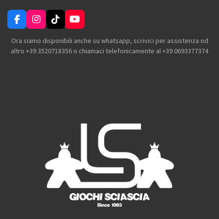
F
I
T
Y
a
n
i
o
c
s
k
u
Ora siamo disponibili anche su whatsapp, scrivici per assistenza od
e
t
T
T
altro +39 3520718356 o chiamaci telefonicamente al +39 0693377374
b
a
o
u
o
g
k
b
o
r
e
k
a
m