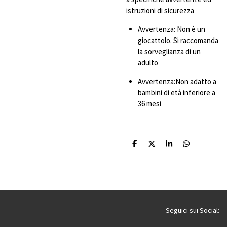
istruzioni di sicurezza
Avvertenza: Non è un
giocattolo. Si raccomanda
la sorveglianza di un
adulto
Avvertenza:Non adatto a
bambini di età inferiore a
36 mesi
C
C
C
C
o
o
o
o
n
n
n
n
d
d
d
d
i
i
i
i
v
v
v
v
i
i
i
i
d
d
d
d
i
i
i
i
Seguici sui Social: