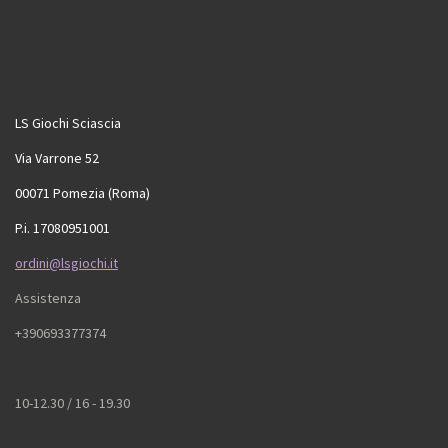
LS Giochi Sciascia
Via Varrone 52
00071 Pomezia (Roma)
P.i. 17080951001
ordini@lsgiochi.it
Assistenza
+390693377374
10-12.30 / 16 - 19.30