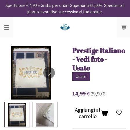
Spedizione € 4,90 e Gratis per ordini Superiori a 60,00 €. Spediamo il
Vai
giorno lavorativo successivo al tuo ordine.
al
contenuto
principale
Prestige Italiano
- Vedi foto -
Usato
Usato
14,99 €
29,90 €
Aggiungi al
carrello