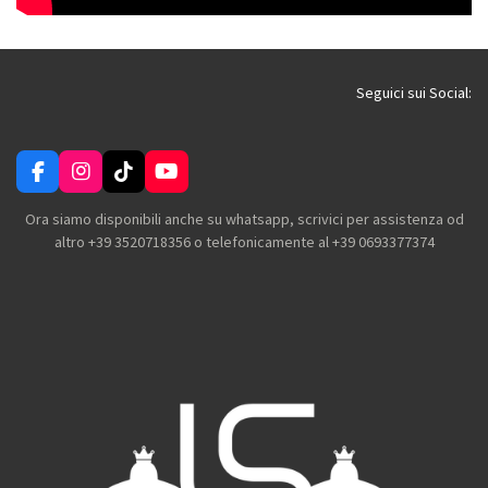
Seguici sui Social:
F
I
T
Y
a
n
i
o
c
s
k
u
Ora siamo disponibili anche su whatsapp, scrivici per assistenza od
e
t
T
T
altro +39 3520718356 o telefonicamente al +39 0693377374
b
a
o
u
o
g
k
b
o
r
e
k
a
m