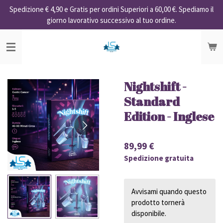
Spedizione € 4,90 e Gratis per ordini Superiori a 60,00 €. Spediamo il
Vai
giorno lavorativo successivo al tuo ordine.
al
contenuto
principale
Nightshift -
Standard
Edition - Inglese
89,99 €
Spedizione gratuita
Avvisami quando questo
prodotto tornerà
disponibile.