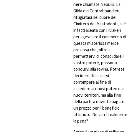
nere chiamate Nebulis. La
Gilda dei Contrabbandieri,
rifugiatasi nel cuore del
Cimitero dei Mastodonti, si è
infatti alleata con i Kraken
per agevolare il commercio di
questa misteriosa merce
preziosa che, oltre a
permettervi di consolidare il
vostro potere, possono
condurvi alla rovina. Potrete
decidere di lasciarvi
corrompere al fine di
accedere ai nuovi poteri e ai
nuovi territori, ma alla fine
della partita dovrete pagare
un prezzo per il beneficio
ottenuto. Ne varrà realmente
la pena?
Abyss è un gioco di sviluppo,