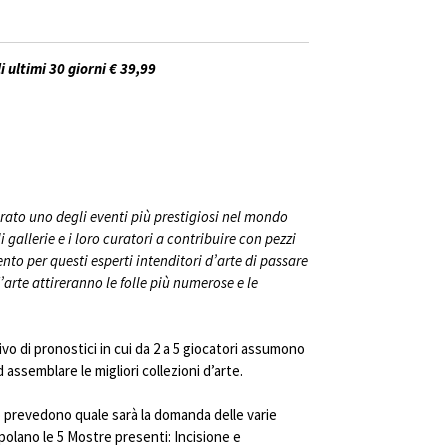
i ultimi 30 giorni € 39,99
erato uno degli eventi più prestigiosi nel mondo
li gallerie e i loro curatori a contribuire con pezzi
nto per questi esperti intenditori d’arte di passare
d’arte attireranno le folle più numerose e le
vo di pronostici in cui da 2 a 5 giocatori assumono
d assemblare le migliori collezioni d’arte.
o prevedono quale sarà la domanda delle varie
polano le 5 Mostre presenti: Incisione e