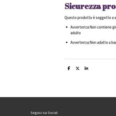
Sicurezza pro
Questo prodotto è soggetto a sp
Avvertenza:Non contiene gio
adulto
Avvertenza:Non adatto a bamb
C
C
C
o
o
o
n
n
n
d
d
d
i
i
i
v
v
v
i
i
i
d
d
d
i
i
i
Seguici sui Social: