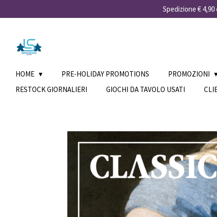
Spedizione € 4,90 e
Vai
al
contenuto
principale
HOME
PRE-HOLIDAY PROMOTIONS
PROMOZIONI
RESTOCK GIORNALIERI
GIOCHI DA TAVOLO USATI
CLI