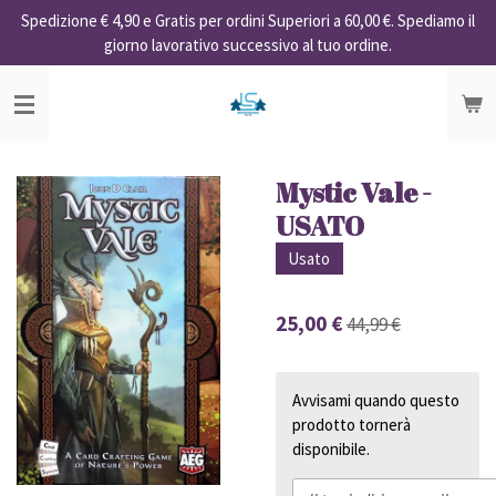
Spedizione € 4,90 e Gratis per ordini Superiori a 60,00 €. Spediamo il
Vai
giorno lavorativo successivo al tuo ordine.
al
contenuto
principale
Mystic Vale -
USATO
Usato
25,00 €
44,99 €
Avvisami quando questo
prodotto tornerà
disponibile.