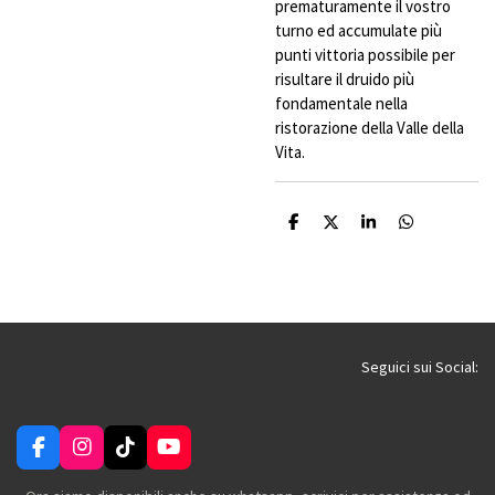
prematuramente il vostro
turno ed accumulate più
punti vittoria possibile per
risultare il druido più
fondamentale nella
ristorazione della Valle della
Vita.
C
C
C
C
o
o
o
o
n
n
n
n
d
d
d
d
i
i
i
i
v
v
v
v
i
i
i
i
d
d
d
d
i
i
i
i
Seguici sui Social:
F
I
T
Y
a
n
i
o