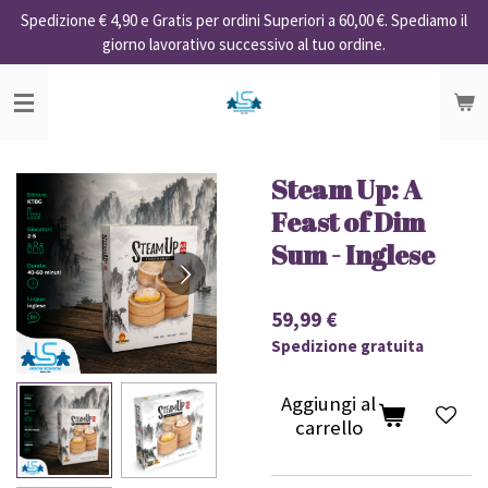
Spedizione € 4,90 e Gratis per ordini Superiori a 60,00 €. Spediamo il
Vai
giorno lavorativo successivo al tuo ordine.
al
contenuto
principale
Steam Up: A
Feast of Dim
Sum - Inglese
59,99 €
Spedizione gratuita
Aggiungi al
carrello