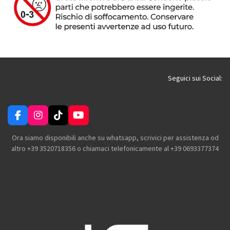
Seguici sui Social:
F
I
T
Y
a
n
i
o
c
s
k
u
Ora siamo disponibili anche su whatsapp, scrivici per assistenza od
e
t
T
T
altro +39 3520718356 o chiamaci telefonicamente al +39 0693377374
b
a
o
u
o
g
k
b
o
r
e
k
a
m