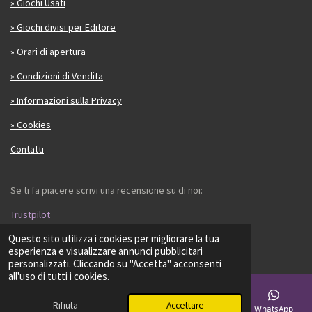
» Giochi Usati
» Giochi divisi per Editore
» Orari di apertura
» Condizioni di Vendita
» Informazioni sulla Privacy
» Cookies
Contatti
Se ti fa piacere scrivi una recensione su di noi:
Trustpilot
Questo sito utilizza i cookies per migliorare la tua
© 2023 - 2026 LS GIOCHI
esperienza e visualizzare annunci pubblicitari
personalizzati. Cliccando su "Accetta" acconsenti
all'uso di tutti i cookies.
Rifiuta
Accettare
Email
Telefono
Mappa
Facebook
WhatsApp