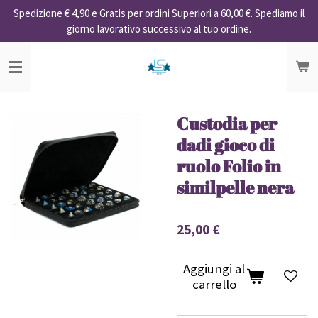
Spedizione € 4,90 e Gratis per ordini Superiori a 60,00 €. Spediamo il
Vai
giorno lavorativo successivo al tuo ordine.
al
contenuto
principale
Custodia per
dadi gioco di
ruolo Folio in
similpelle nera
25,00 €
Aggiungi al
carrello