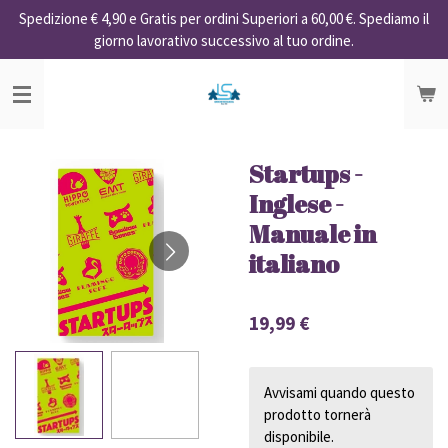
Spedizione € 4,90 e Gratis per ordini Superiori a 60,00 €. Spediamo il
Vai
giorno lavorativo successivo al tuo ordine.
al
contenuto
principale
Startups -
Inglese -
Manuale in
italiano
19,99 €
Avvisami quando questo
prodotto tornerà
disponibile.