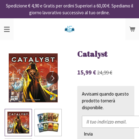
Spedizione € 4,90 e Gratis per ordini Superiori a 60,00 €. Spediamo il
Vai
giorno lavorativo successivo al tuo ordine.
al
contenuto
principale
Catalyst
15,99 €
24,99 €
Avvisami quando questo
prodotto tornerà
disponibile.
Invia