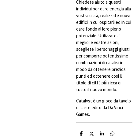
Chiedete aiuto a questi
individui per dare energia alla
vostra città, realizzate nuovi
edifici in cui ospitarli ed in cui
dare fondo al loro pieno
potenziale. Utilizzate al
meglio le vostre azioni,
scegliete i personaggi giusti
per comporre potentissime
combinazioni di catalisi in
modo da ottenere preziosi
punti ed ottenere così il
titolo di città più ricca di
tutto il nuovo mondo.
Catalyst è un gioco da tavolo
di carte edito da Da Vinci
Games.
C
C
C
C