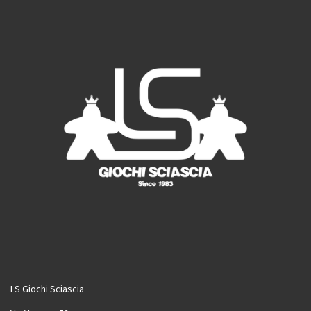
k
a
m
LS Giochi Sciascia