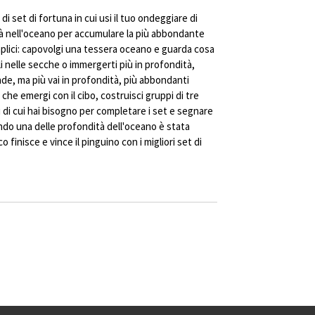
di set di fortuna in cui usi il tuo ondeggiare di
ità nell'oceano per accumulare la più abbondante
emplici: capovolgi una tessera oceano e guarda cosa
eli nelle secche o immergerti più in profondità,
de, ma più vai in profondità, più abbondanti
he emergi con il cibo, costruisci gruppi di tre
ri di cui hai bisogno per completare i set e segnare
ndo una delle profondità dell'oceano è stata
 finisce e vince il pinguino con i migliori set di