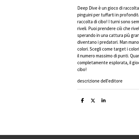
Deep Dive è un gioco di raccolta 
pinguini per tuffarti in profond
raccolta di cibo! I turni sono s
riveli. Puoi prendere ciò che riv
sperando in una cattura più gran
diventano i predatori. Man mano c
colori. Scegli come target i colo
il numero massimo di punti. Qua
completamente esplorata, il gioco
cibo!
descrizione dell'editore
C
C
C
o
o
o
n
n
n
d
d
d
i
i
i
v
v
v
i
i
i
d
d
d