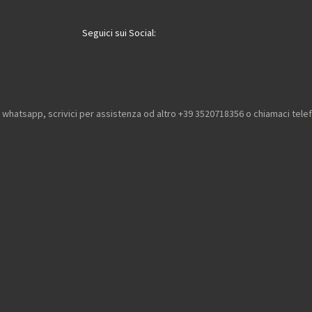
i
i
i
Seguici sui Social:
u whatsapp, scrivici per assistenza od altro +39 3520718356 o chiamaci tel