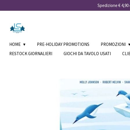
Spedizione € 4,90 e
Vai
al
contenuto
principale
HOME
PRE-HOLIDAY PROMOTIONS
PROMOZIONI
RESTOCK GIORNALIERI
GIOCHI DA TAVOLO USATI
CLI