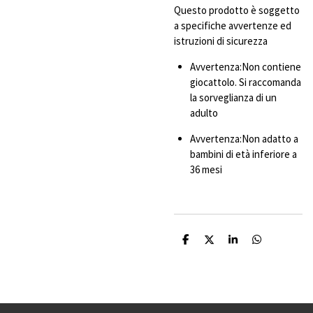
Questo prodotto è soggetto
a specifiche avvertenze ed
istruzioni di sicurezza
Avvertenza:Non contiene
giocattolo. Si raccomanda
la sorveglianza di un
adulto
Avvertenza:Non adatto a
bambini di età inferiore a
36 mesi
C
C
C
C
o
o
o
o
n
n
n
n
d
d
d
d
i
i
i
i
v
v
v
v
i
i
i
i