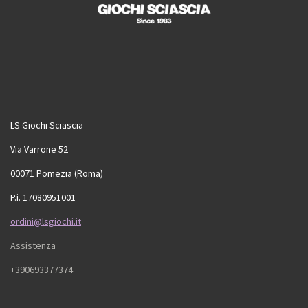
LS Giochi Sciascia
Via Varrone 52
00071 Pomezia (Roma)
P.i. 17080951001
ordini@lsgiochi.it
Assistenza
+390693377374