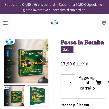
Spedizione € 4,90 e Gratis per ordini Superiori a 60,00 €. Spediamo il
Vai
giorno lavorativo successivo al tuo ordine.
al
contenuto
principale
Passa la Bomba
Sale!
17,99 €
21,99 €
Aggiungi
al
carrello
Prezzo più basso