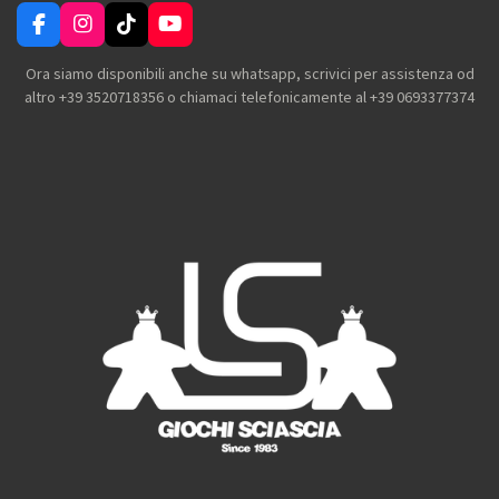
F
I
T
Y
a
n
i
o
c
s
k
u
Ora siamo disponibili anche su whatsapp, scrivici per assistenza od
e
t
T
T
altro +39 3520718356 o chiamaci telefonicamente al +39 0693377374
b
a
o
u
o
g
k
b
o
r
e
k
a
m