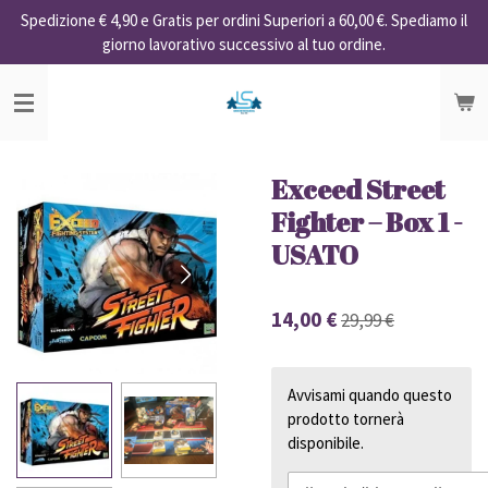
Spedizione € 4,90 e Gratis per ordini Superiori a 60,00 €. Spediamo il
Vai
giorno lavorativo successivo al tuo ordine.
al
contenuto
principale
Exceed Street
Fighter – Box 1 -
USATO
14,00 €
29,99 €
Avvisami quando questo
prodotto tornerà
disponibile.