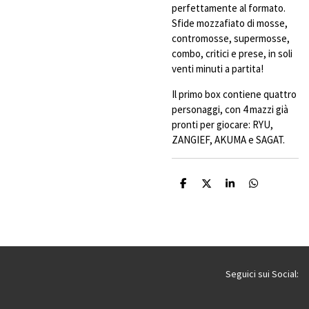
perfettamente al formato.
Sfide mozzafiato di mosse,
contromosse, supermosse,
combo, critici e prese, in soli
venti minuti a partita!
Il primo box contiene quattro
personaggi, con 4 mazzi già
pronti per giocare: RYU,
ZANGIEF, AKUMA e SAGAT.
C
C
C
C
o
o
o
o
n
n
n
n
d
d
d
d
i
i
i
i
v
v
v
v
i
i
i
i
d
d
d
d
i
i
i
i
Seguici sui Social: