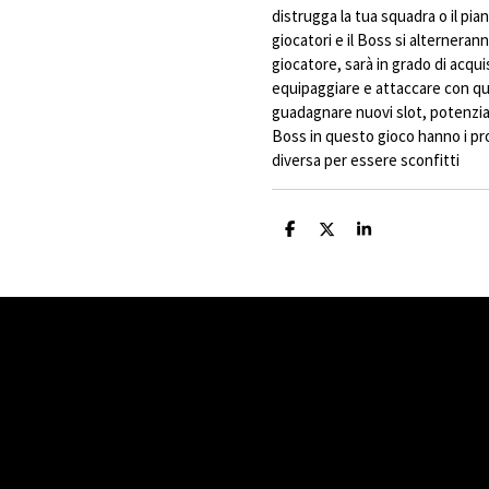
distrugga la tua squadra o il pia
giocatori e il Boss si alterneran
giocatore, sarà in grado di acqui
equipaggiare e attaccare con que
guadagnare nuovi slot, potenziarsi
Boss in questo gioco hanno i pro
diversa per essere sconfitti
C
C
C
o
o
o
n
n
n
d
d
d
i
i
i
v
v
v
i
i
i
d
d
d
i
i
i