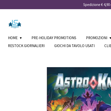
Spedizione € 4,90 e
Vai
al
contenuto
principale
HOME
PRE-HOLIDAY PROMOTIONS
PROMOZIONI
RESTOCK GIORNALIERI
GIOCHI DA TAVOLO USATI
CLI