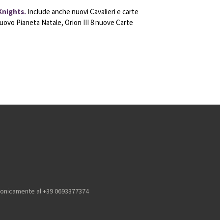
Knights.
Include anche nuovi Cavalieri e carte
uovo Pianeta Natale, Orion III 8 nuove Carte
efonicamente al +39 0693377374