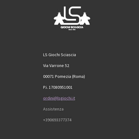
o
r
e
k
a
m
LS Giochi Sciascia
Via Varrone 52
00071 Pomezia (Roma)
P.i. 17080951001
ordini@lsgiochi.it
Assistenza
+390693377374