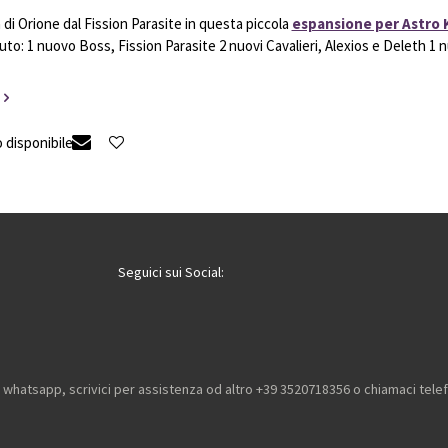
a di Orione dal Fission Parasite in questa piccola
espansione per Astro 
o: 1 nuovo Boss, Fission Parasite 2 nuovi Cavalieri, Alexios e Deleth 1 n
 disponibile
Seguici sui Social:
u whatsapp, scrivici per assistenza od altro +39 3520718356 o chiamaci tel