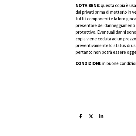
NOTA BENE
: questa copia è usa
dai privati prima di metterlo in 
tutti i componenti e la loro gioc
presentare dei danneggiamenti 
protettivo. Eventuali danni sono 
copia viene ceduta ad un prezzo 
preventivamente lo status di us
pertanto non potrà essere ogget
CONDIZIONI:
in buone condizio
C
C
C
o
o
o
n
n
n
d
d
d