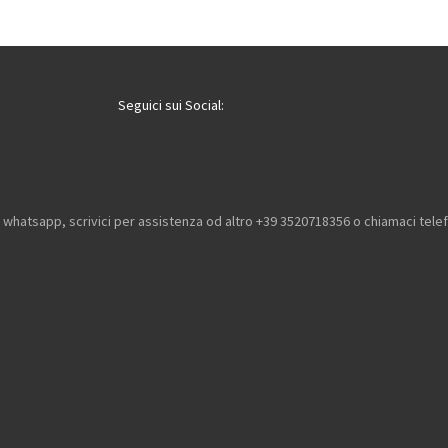
i
i
i
v
v
v
i
i
i
d
d
d
i
i
i
Seguici sui Social:
u whatsapp, scrivici per assistenza od altro +39 3520718356 o chiamaci tel