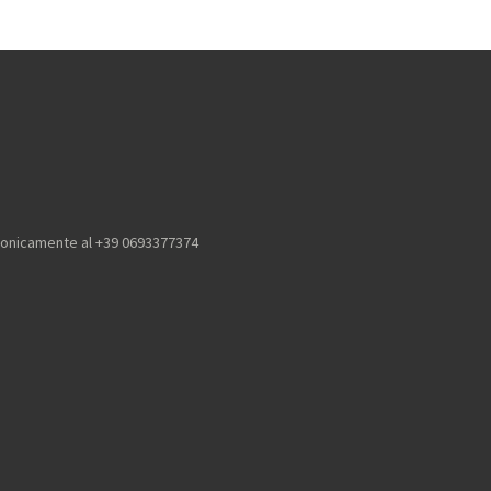
efonicamente al +39 0693377374