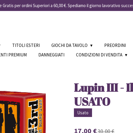
 Gratis per ordini Superiori a 60,00 €. Spediamo il giorno lavorativo succe
TITOLI ESTERI
GIOCHI DA TAVOLO
PREORDINI
ENTI PREMIUM
DANNEGGIATI
CONDIZIONI DI VENDITA
Lupin III - 
USATO
Usato
17,00 €
30,00 €