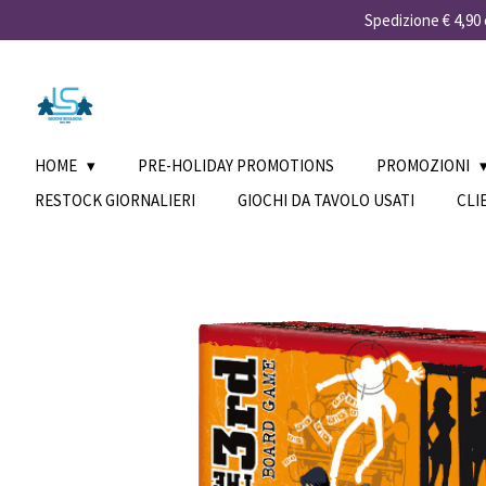
Spedizione € 4,90 e
Vai
al
contenuto
principale
HOME
PRE-HOLIDAY PROMOTIONS
PROMOZIONI
RESTOCK GIORNALIERI
GIOCHI DA TAVOLO USATI
CLI