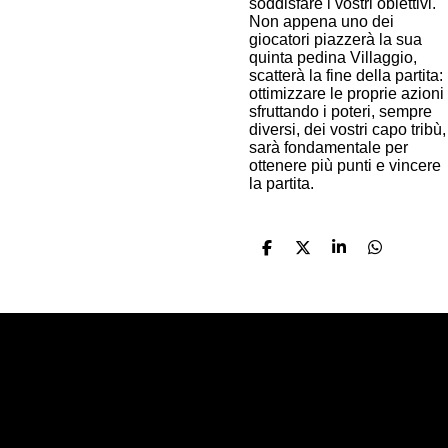
soddisfare i vostri obiettivi.
Non appena uno dei
giocatori piazzerà la sua
quinta pedina Villaggio,
scatterà la fine della partita:
ottimizzare le proprie azioni
sfruttando i poteri, sempre
diversi, dei vostri capo tribù,
sarà fondamentale per
ottenere più punti e vincere
la partita.
C
C
C
C
o
o
o
o
n
n
n
n
d
d
d
d
i
i
i
i
v
v
v
v
i
i
i
i
d
d
d
d
i
i
i
i