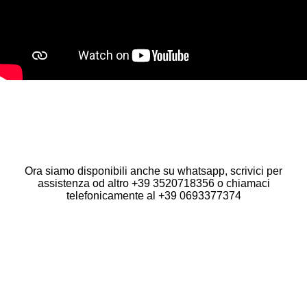
Seguici sui Social:
F
I
T
Y
a
n
i
o
Ora siamo disponibili anche su whatsapp, scrivici per
c
s
k
u
assistenza od altro +39 3520718356 o chiamaci
e
t
T
T
telefonicamente al +39 0693377374
b
a
o
u
o
g
k
b
o
r
e
k
a
m