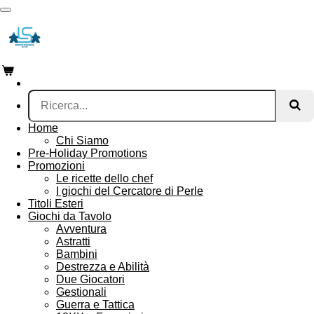
Vai
al
contenuto
principale
Home
Chi Siamo
Pre-Holiday Promotions
Promozioni
Le ricette dello chef
I giochi del Cercatore di Perle
Titoli Esteri
Giochi da Tavolo
Avventura
Astratti
Bambini
Destrezza e Abilità
Due Giocatori
Gestionali
Guerra e Tattica