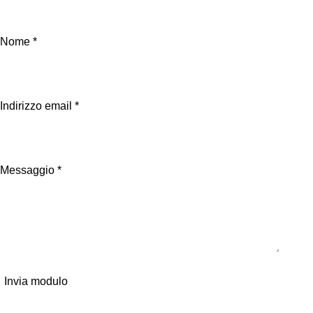
Se hai dubbi contattaci, oppure compila il Form
Nome *
Indirizzo email *
Messaggio *
Invia modulo