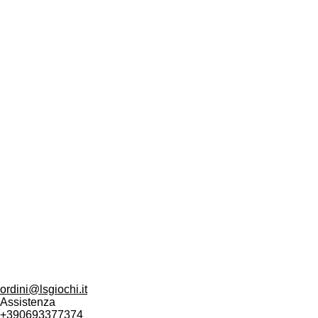
LS Giochi Sciascia
Via Varrone 52
00071 Pomezia (Roma)
P.i. 17080951001
ordini@lsgiochi.it
Assistenza
+390693377374