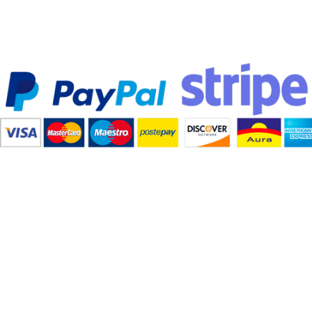
Pagamenti sicuri
Accettiamo diverse modalità di pagamento e tutte sicure al
100%!
Spedizione gratis
Consegna gratuita per tutti gli ordini superiori a 60,00€
Orari di lavoro:
10-12.30 / 16 - 19.30
Sabato orario Continuato 10-19.30
Lunedi mattina CHIUSO