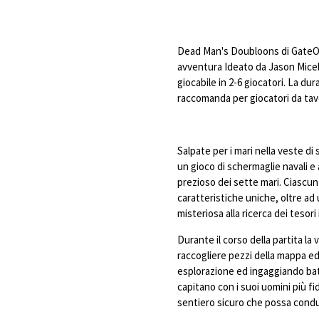
Dead Man's Doubloons di GateOn
avventura Ideato da Jason Miceli 
giocabile in 2-6 giocatori. La dura
raccomanda per giocatori da tavo
Salpate per i mari nella veste di
un gioco di schermaglie navali e 
prezioso dei sette mari. Ciascun
caratteristiche uniche, oltre ad 
misteriosa alla ricerca dei tesori
Durante il corso della partita la 
raccogliere pezzi della mappa ed 
esplorazione ed ingaggiando batta
capitano con i suoi uomini più f
sentiero sicuro che possa condur