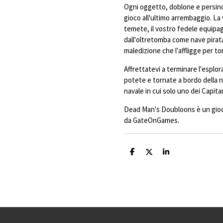
Ogni oggetto, doblone e persino
gioco all'ultimo arrembaggio. L
temete, il vostro fedele equipa
dall'oltretomba come nave pirat
maledizione che l'affligge per t
Affrettatevi a terminare l'esplor
potete e tornate a bordo della na
navale in cui solo uno dei Capitan
Dead Man's Doubloons è un gioco
da GateOnGames.
C
C
C
o
o
o
n
n
n
d
d
d
i
i
i
v
v
v
i
i
i
d
d
d
i
i
i