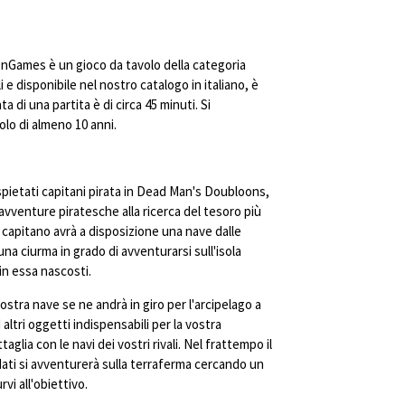
Games è un gioco da tavolo della categoria
e disponibile nel nostro catalogo in italiano, è
ta di una partita è di circa 45 minuti. Si
lo di almeno 10 anni.
 spietati capitani pirata in Dead Man's Doubloons,
avventure piratesche alla ricerca del tesoro più
 capitano avrà a disposizione una nave dalle
una ciurma in grado di avventurarsi sull'isola
 in essa nascosti.
vostra nave se ne andrà in giro per l'arcipelago a
altri oggetti indispensabili per la vostra
glia con le navi dei vostri rivali. Nel frattempo il
idati si avventurerà sulla terraferma cercando un
vi all'obiettivo.