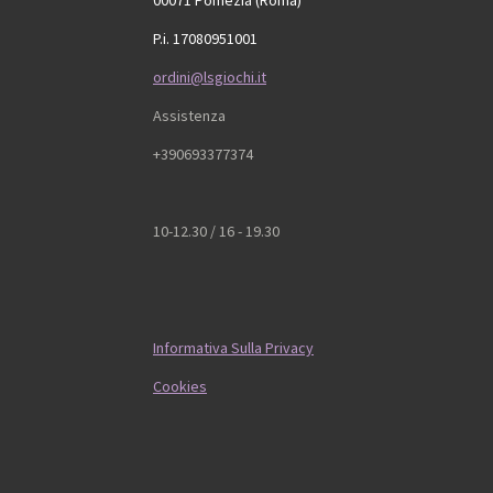
00071 Pomezia (Roma)
P.i. 17080951001
ordini@lsgiochi.it
Assistenza
+390693377374
10-12.30 / 16 - 19.30
Informativa Sulla Privacy
Cookies