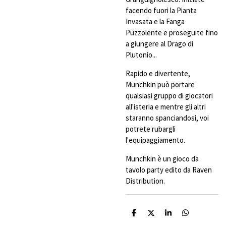
facendo fuori la Pianta
Invasata e la Fanga
Puzzolente e proseguite fino
a giungere al Drago di
Plutonio...
Rapido e divertente,
Munchkin può portare
qualsiasi gruppo di giocatori
all'isteria e mentre gli altri
staranno spanciandosi, voi
potrete rubargli
l'equipaggiamento.
Munchkin è un gioco da
tavolo party edito da Raven
Distribution.
C
C
C
C
o
o
o
o