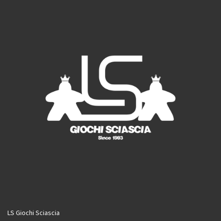
o
r
e
k
a
m
LS Giochi Sciascia