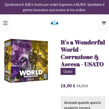
Spedizione € 4,90 e Gratis per ordini Superiori a 60,00 €. Spediamo il
Vai
giorno lavorativo successivo al tuo ordine.
al
contenuto
principale
It's a Wonderful
World -
Corruzione &
Ascesa - USATO
Usato
18,00 €
34,99 €
Avvisami quando questo
prodotto tornerà