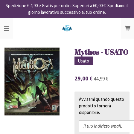
Spedizione € 4,90 e Gratis per ordini Superiori a 60,00 €. Spediamo il
Vai
giorno lavorativo successivo al tuo ordine.
al
contenuto
principale
Mythos - USATO
Usato
29,00 €
44,99 €
Avvisami quando questo
prodotto tornerà
disponibile.