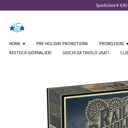
Spedizione € 4,90 e
Vai
al
contenuto
principale
HOME
PRE-HOLIDAY PROMOTIONS
PROMOZIONI
RESTOCK GIORNALIERI
GIOCHI DA TAVOLO USATI
CLI