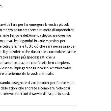
i.
arvi da fare per far emergere la vostra piccola
o in mezzo ad un crescente numero di imprenditori
li nelle ferrovie dell'America del diciannovesimo
 manovali impiegandoli in varie mansioni per
nee telegrafiche e tutto ciò che sarà necessario per
n il gruzzoletto che riuscirete a racimolare avrete
atori sempre più specializzati che vi
sticamente le azioni che farete loro compiere.
i essere impiegati negli incarichi amministrativi,
re ulteriormente le vostre entrate.
uando assegnare ai vari incarichi per fare in modo
 dalle azioni che andrete a compiere. Solo così
utorevoli fornitori di servizi di trasporto su via