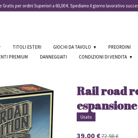
 Gratis per ordini Superiori a 60,00 €. Spediamo il giorno lavorativo succe
TITOLI ESTERI
GIOCHI DA TAVOLO
PREORDINI
ENTI PREMIUM
DANNEGGIATI
CONDIZIONI DI VENDITA
Rail road r
espansion
Usato
39,00 €
72,98 €