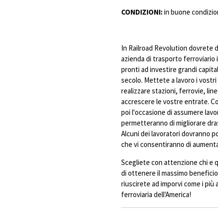
CONDIZIONI:
in buone condizion
In Railroad Revolution dovrete d
azienda di trasporto ferroviari
pronti ad investire grandi capita
secolo. Mettete a lavoro i vostri
realizzare stazioni, ferrovie, li
accrescere le vostre entrate. Co
poi l'occasione di assumere lavor
permetteranno di migliorare dra
Alcuni dei lavoratori dovranno po
che vi consentiranno di aumenta
Scegliete con attenzione chi e q
di ottenere il massimo beneficio
riuscirete ad imporvi come i più a
ferroviaria dell'America!