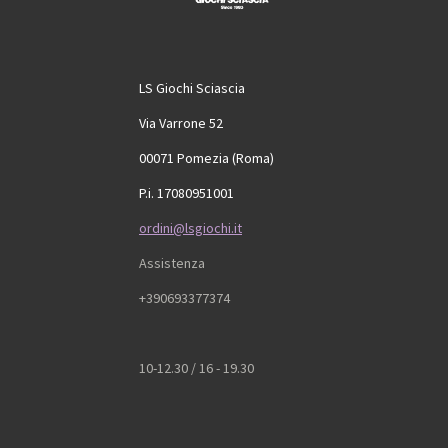
LS Giochi Sciascia
Via Varrone 52
00071 Pomezia (Roma)
P.i. 17080951001
ordini@lsgiochi.it
Assistenza
+390693377374
10-12.30 / 16 - 19.30