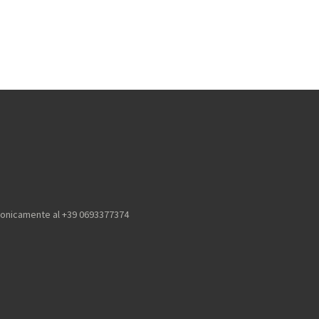
efonicamente al +39 0693377374